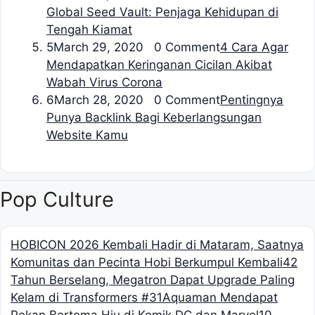
Global Seed Vault: Penjaga Kehidupan di
Tengah Kiamat
5
March 29, 2020 0 Comment
4 Cara Agar
Mendapatkan Keringanan Cicilan Akibat
Wabah Virus Corona
6
March 28, 2020 0 Comment
Pentingnya
Punya Backlink Bagi Keberlangsungan
Website Kamu
Pop Culture
HOBICON 2026 Kembali Hadir di Mataram, Saatnya
Komunitas dan Pecinta Hobi Berkumpul Kembali
42
Tahun Berselang, Megatron Dapat Upgrade Paling
Kelam di Transformers #31
Aquaman Mendapat
Pekan Bertema Hiu di Komik DC dan Marvel
10