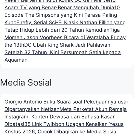
Acara TV yang Benar-Benar Mengubah Dunia
10
Episode The Simpsons yang Kini Terasa Paling
Kuno
Firefly, Serial Sci-Fi Klasik Nathan Fillion yang
Tetap Hidup Lebih dari 20 Tahun Kemudian
Tiga
Momen Jason Voorhees Bicara di Waralaba Friday
the 13th
DC Ubah King Shark Jadi Pahlawan
Setelah 32 Tahun, Kini Bersumpah Setia kepada
Aquaman
Media Sosial
Giorgio Antonio Buka Suara soal Pekerjaannya usai
Dipertanyakan Netizen
Meta Perketat Akun Remaja
Instagram, Konten Dewasa dan Bahasa Kasar
Dibatasi
35 Link Twibbon Ucapan Kenaikan Yesus
Kristus 2026, Cocok Dibagikan ke Media Sosial