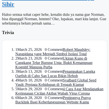
Sihir
Haloo semua sobat caper hehe, kenalin dulu ya nama gue Norman,
bisa dipanggil Norman, hmmm? Oke, lupakan, mari kita lanjut. Gue
sebelumnya belum pernah sama…
Trivia
1
March 25, 2026 0 Comment
Robert Maudsley:
Narapidana yang Menjadi Simbol Isolasi Total
2
March 23, 2026 0 Comment
Ukiran Kuno di
Cangkang Telur Burung Unta: Bukti Kemampuan
Kognitif Manusia Purba
3
March 13, 2026 0 Comment
Penampakan Langka
Oarfish di Cabo San Lucas Bikin Heboh
4
March 10, 2026 0 Comment
Svalbard Global Seed
Vault: Penjaga Kehidupan di Tengah Kiamat
5
March 29, 2020 0 Comment
4 Cara Agar Mendapatkan
Keringanan Cicilan Akibat Wabah Virus Corona
6
March 28, 2020 0 Comment
Pentingnya Punya
Backlink Bagi Keberlangsungan Website Kamu