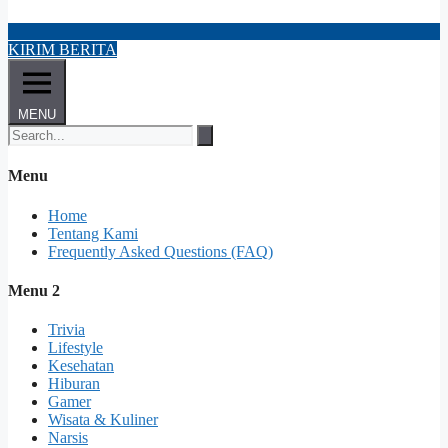
KIRIM BERITA
MENU
Menu
Home
Tentang Kami
Frequently Asked Questions (FAQ)
Menu 2
Trivia
Lifestyle
Kesehatan
Hiburan
Gamer
Wisata & Kuliner
Narsis