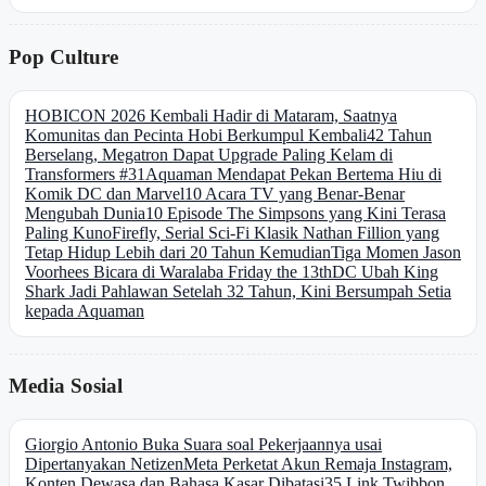
Pop Culture
HOBICON 2026 Kembali Hadir di Mataram, Saatnya
Komunitas dan Pecinta Hobi Berkumpul Kembali
42 Tahun
Berselang, Megatron Dapat Upgrade Paling Kelam di
Transformers #31
Aquaman Mendapat Pekan Bertema Hiu di
Komik DC dan Marvel
10 Acara TV yang Benar-Benar
Mengubah Dunia
10 Episode The Simpsons yang Kini Terasa
Paling Kuno
Firefly, Serial Sci-Fi Klasik Nathan Fillion yang
Tetap Hidup Lebih dari 20 Tahun Kemudian
Tiga Momen Jason
Voorhees Bicara di Waralaba Friday the 13th
DC Ubah King
Shark Jadi Pahlawan Setelah 32 Tahun, Kini Bersumpah Setia
kepada Aquaman
Media Sosial
Giorgio Antonio Buka Suara soal Pekerjaannya usai
Dipertanyakan Netizen
Meta Perketat Akun Remaja Instagram,
Konten Dewasa dan Bahasa Kasar Dibatasi
35 Link Twibbon