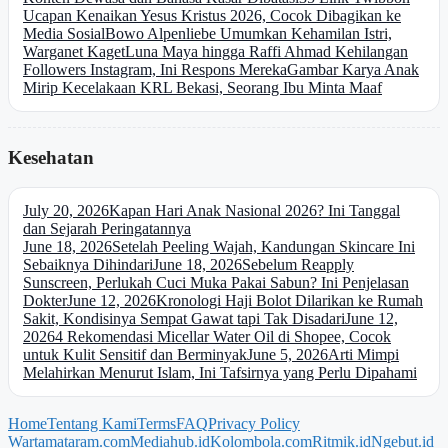
Ucapan Kenaikan Yesus Kristus 2026, Cocok Dibagikan ke
Media Sosial
Bowo Alpenliebe Umumkan Kehamilan Istri,
Warganet Kaget
Luna Maya hingga Raffi Ahmad Kehilangan
Followers Instagram, Ini Respons Mereka
Gambar Karya Anak
Mirip Kecelakaan KRL Bekasi, Seorang Ibu Minta Maaf
Kesehatan
July 20, 2026
Kapan Hari Anak Nasional 2026? Ini Tanggal
dan Sejarah Peringatannya
June 18, 2026
Setelah Peeling Wajah, Kandungan Skincare Ini
Sebaiknya Dihindari
June 18, 2026
Sebelum Reapply
Sunscreen, Perlukah Cuci Muka Pakai Sabun? Ini Penjelasan
Dokter
June 12, 2026
Kronologi Haji Bolot Dilarikan ke Rumah
Sakit, Kondisinya Sempat Gawat tapi Tak Disadari
June 12,
2026
4 Rekomendasi Micellar Water Oil di Shopee, Cocok
untuk Kulit Sensitif dan Berminyak
June 5, 2026
Arti Mimpi
Melahirkan Menurut Islam, Ini Tafsirnya yang Perlu Dipahami
Home
Tentang Kami
Terms
FAQ
Privacy Policy
Wartamataram.com
Mediahub.id
Kolombola.com
Ritmik.id
Ngebut.id