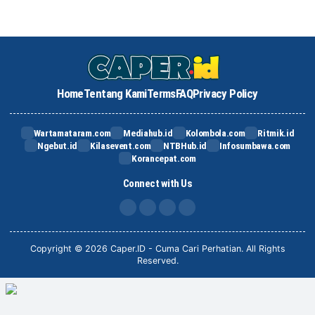
Home
Tentang Kami
Terms
FAQ
Privacy Policy
Wartamataram.com
Mediahub.id
Kolombola.com
Ritmik.id
Ngebut.id
Kilasevent.com
NTBHub.id
Infosumbawa.com
Korancepat.com
Connect with Us
FB
IG
X
TikTok
Copyright © 2026 Caper.ID - Cuma Cari Perhatian. All Rights
Reserved.