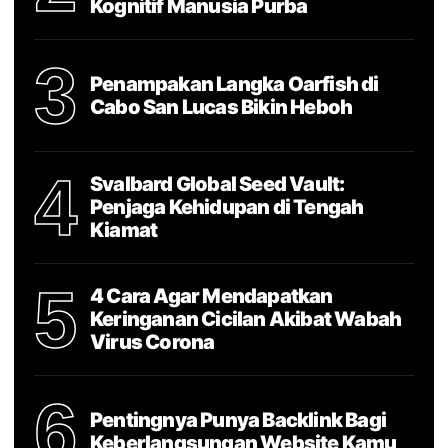
Kognitif Manusia Purba
3
Penampakan Langka Oarfish di
Cabo San Lucas Bikin Heboh
4
Svalbard Global Seed Vault:
Penjaga Kehidupan di Tengah
Kiamat
5
4 Cara Agar Mendapatkan
Keringanan Cicilan Akibat Wabah
Virus Corona
6
Pentingnya Punya Backlink Bagi
Keberlangsungan Website Kamu