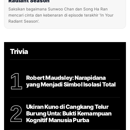
Radiant Season”
Saksikan bagaimana Sunwoo Chan dan Song Ha Ran
mencari cinta dan kebenaran di episode terakhir 'In Your
Radiant Season'.
Trivia
1
Robert Maudsley: Narapidana
yang Menjadi Simbol Isolasi Total
2
Ukiran Kuno di Cangkang Telur
Burung Unta: Bukti Kemampuan
Kognitif Manusia Purba