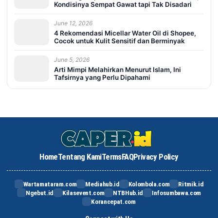
Kondisinya Sempat Gawat tapi Tak Disadari
June 12, 2026
4 Rekomendasi Micellar Water Oil di Shopee,
Cocok untuk Kulit Sensitif dan Berminyak
June 5, 2026
Arti Mimpi Melahirkan Menurut Islam, Ini
Tafsirnya yang Perlu Dipahami
Home
Tentang Kami
Terms
FAQ
Privacy Policy
Wartamataram.com
Mediahub.id
Kolombola.com
Ritmik.id
Ngebut.id
Kilasevent.com
NTBHub.id
Infosumbawa.com
Korancepat.com