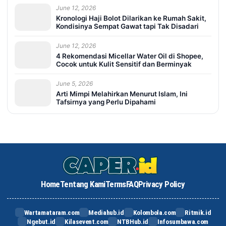
June 12, 2026
Kronologi Haji Bolot Dilarikan ke Rumah Sakit,
Kondisinya Sempat Gawat tapi Tak Disadari
June 12, 2026
4 Rekomendasi Micellar Water Oil di Shopee,
Cocok untuk Kulit Sensitif dan Berminyak
June 5, 2026
Arti Mimpi Melahirkan Menurut Islam, Ini
Tafsirnya yang Perlu Dipahami
Home
Tentang Kami
Terms
FAQ
Privacy Policy
Wartamataram.com
Mediahub.id
Kolombola.com
Ritmik.id
Ngebut.id
Kilasevent.com
NTBHub.id
Infosumbawa.com