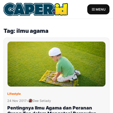
Skip
to
MENU
content
Tag: ilmu agama
Lifestyle
24 Nov 2017
•
Dee Setiady
Pentingnya Ilmu Agama dan Peranan