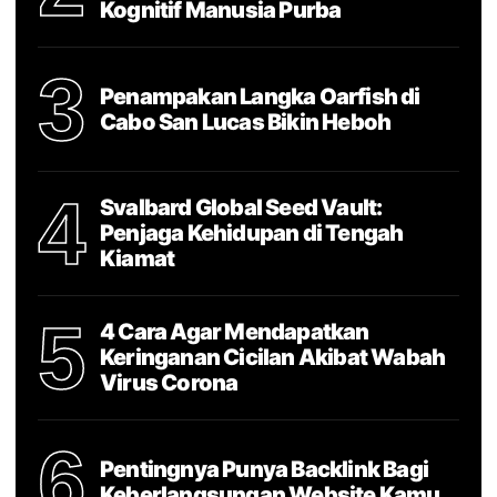
Kognitif Manusia Purba
3
Penampakan Langka Oarfish di
Cabo San Lucas Bikin Heboh
4
Svalbard Global Seed Vault:
Penjaga Kehidupan di Tengah
Kiamat
5
4 Cara Agar Mendapatkan
Keringanan Cicilan Akibat Wabah
Virus Corona
6
Pentingnya Punya Backlink Bagi
Keberlangsungan Website Kamu