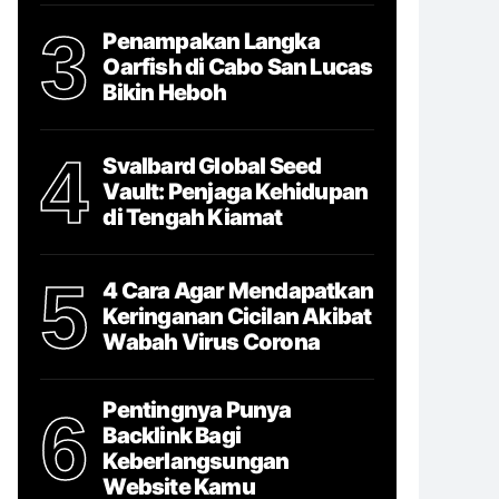
3
Penampakan Langka
Oarfish di Cabo San Lucas
Bikin Heboh
4
Svalbard Global Seed
Vault: Penjaga Kehidupan
di Tengah Kiamat
5
4 Cara Agar Mendapatkan
Keringanan Cicilan Akibat
Wabah Virus Corona
Pentingnya Punya
6
Backlink Bagi
Keberlangsungan
Website Kamu