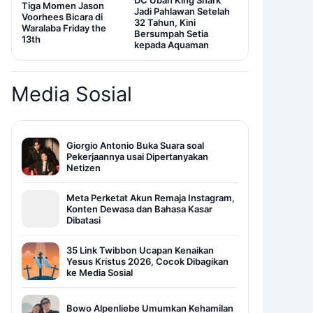
DC Ubah King Shark
Tiga Momen Jason
Jadi Pahlawan Setelah
Voorhees Bicara di
32 Tahun, Kini
Waralaba Friday the
Bersumpah Setia
13th
kepada Aquaman
Media Sosial
Giorgio Antonio Buka Suara soal
Pekerjaannya usai Dipertanyakan
Netizen
Meta Perketat Akun Remaja Instagram,
Konten Dewasa dan Bahasa Kasar
Dibatasi
35 Link Twibbon Ucapan Kenaikan
Yesus Kristus 2026, Cocok Dibagikan
ke Media Sosial
Bowo Alpenliebe Umumkan Kehamilan