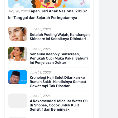
Kapan Hari Anak Nasional 2026?
July 20, 2026
Ini Tanggal dan Sejarah Peringatannya
June 18, 2026
Setelah Peeling Wajah, Kandungan
Skincare Ini Sebaiknya Dihindari
June 18, 2026
Sebelum Reapply Sunscreen,
Perlukah Cuci Muka Pakai Sabun?
Ini Penjelasan Dokter
June 12, 2026
Kronologi Haji Bolot Dilarikan ke
Rumah Sakit, Kondisinya Sempat
Gawat tapi Tak Disadari
June 12, 2026
4 Rekomendasi Micellar Water Oil
di Shopee, Cocok untuk Kulit
Sensitif dan Berminyak