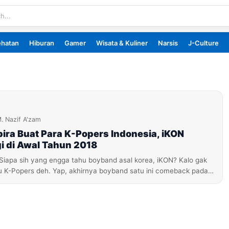
ehatan
Hiburan
Gamer
Wisata & Kuliner
Narsis
J-Culture
. Nazif A'zam
ira Buat Para K-Popers Indonesia, iKON
i di Awal Tahun 2018
 Siapa sih yang engga tahu boyband asal korea, iKON? Kalo gak
u K-Popers deh. Yap, akhirnya boyband satu ini comeback pada…