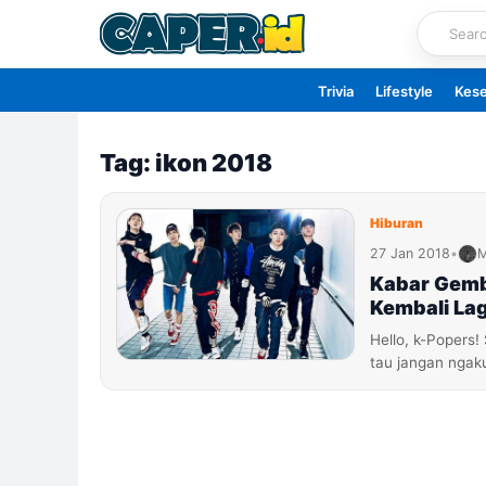
Skip
to
content
Trivia
Lifestyle
Kes
Tag: ikon 2018
Hiburan
27 Jan 2018
•
M
Kabar Gemb
Kembali Lag
Hello, k-Popers!
tau jangan ngak