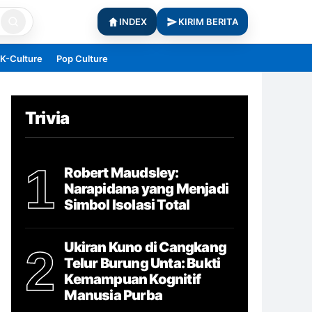
INDEX
KIRIM BERITA
K-Culture
Pop Culture
Trivia
1
Robert Maudsley:
Narapidana yang Menjadi
Simbol Isolasi Total
Ukiran Kuno di Cangkang
2
Telur Burung Unta: Bukti
Kemampuan Kognitif
Manusia Purba