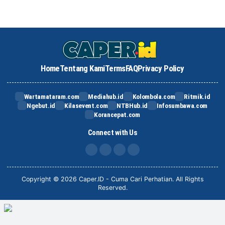
Home
Tentang Kami
Terms
FAQ
Privacy Policy
Wartamataram.com
Mediahub.id
Kolombola.com
Ritmik.id
Ngebut.id
Kilasevent.com
NTBHub.id
Infosumbawa.com
Korancepat.com
Connect with Us
FB
IG
X
TikTok
Copyright © 2026 Caper.ID - Cuma Cari Perhatian. All Rights
Reserved.