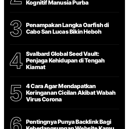
Kognitif Manusia Purba
3
Penampakan Langka Oarfish di
Cabo San Lucas Bikin Heboh
4
Svalbard Global Seed Vault:
Penjaga Kehidupan di Tengah
Kiamat
5
4 Cara Agar Mendapatkan
Keringanan Cicilan Akibat Wabah
Virus Corona
6
Pentingnya Punya Backlink Bagi
Keberlangsungan Website Kamu