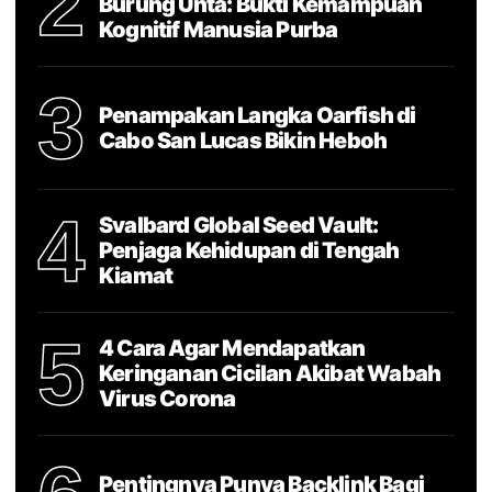
2
Burung Unta: Bukti Kemampuan
Kognitif Manusia Purba
3
Penampakan Langka Oarfish di
Cabo San Lucas Bikin Heboh
4
Svalbard Global Seed Vault:
Penjaga Kehidupan di Tengah
Kiamat
5
4 Cara Agar Mendapatkan
Keringanan Cicilan Akibat Wabah
Virus Corona
Pentingnya Punya Backlink Bagi