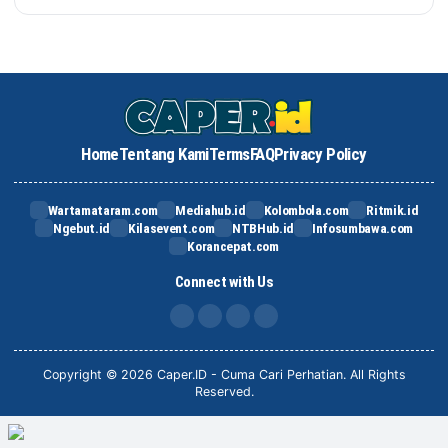
Home
Tentang Kami
Terms
FAQ
Privacy Policy
Wartamataram.com
Mediahub.id
Kolombola.com
Ritmik.id
Ngebut.id
Kilasevent.com
NTBHub.id
Infosumbawa.com
Korancepat.com
Connect with Us
FB
IG
X
TikTok
Copyright © 2026 Caper.ID - Cuma Cari Perhatian. All Rights
Reserved.