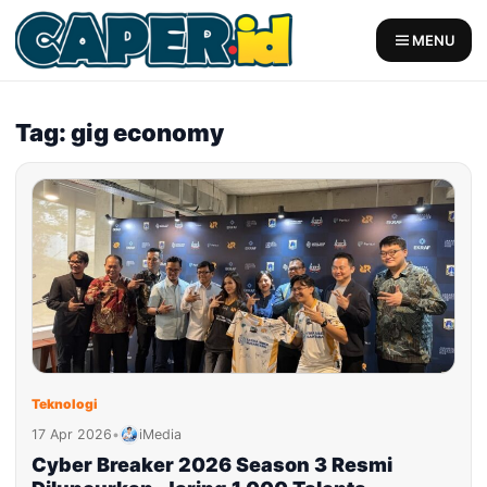
Skip
to
MENU
content
Tag: gig economy
Teknologi
17 Apr 2026
•
iMedia
Cyber Breaker 2026 Season 3 Resmi