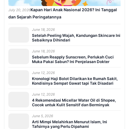
Kapan Hari Anak Nasional 2026? Ini Tanggal
July 20, 2026
dan Sejarah Peringatannya
June 18, 2026
Setelah Peeling Wajah, Kandungan Skincare Ini
Sebaiknya Dihindari
June 18, 2026
Sebelum Reapply Sunscreen, Perlukah Cuci
Muka Pakai Sabun? Ini Penjelasan Dokter
June 12, 2026
Kronologi Haji Bolot Dilarikan ke Rumah Sakit,
Kondisinya Sempat Gawat tapi Tak Disadari
June 12, 2026
4 Rekomendasi Micellar Water Oil di Shopee,
Cocok untuk Kulit Sensitif dan Berminyak
June 5, 2026
Arti Mimpi Melahirkan Menurut Islam, Ini
Tafsirnya yang Perlu Dipahami