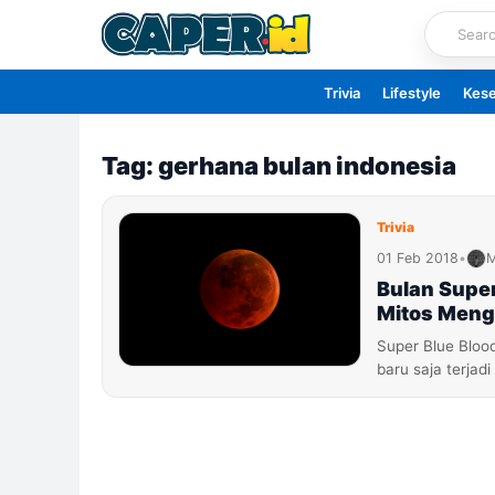
Skip
to
content
Trivia
Lifestyle
Kes
Tag: gerhana bulan indonesia
Trivia
01 Feb 2018
•
M
Bulan Super
Mitos Meng
Super Blue Bloo
baru saja terjad