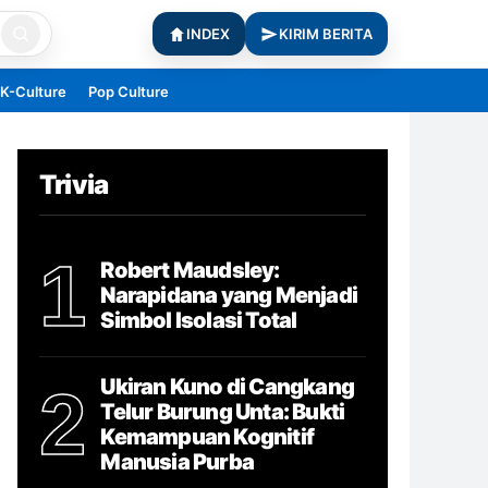
INDEX
KIRIM BERITA
K-Culture
Pop Culture
Trivia
1
Robert Maudsley:
Narapidana yang Menjadi
Simbol Isolasi Total
Ukiran Kuno di Cangkang
2
Telur Burung Unta: Bukti
Kemampuan Kognitif
Manusia Purba