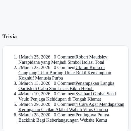
Trivia
1
March 25, 2026 0 Comment
Robert Maudsley:
Narapidana yang Menjadi Simbol Isolasi Total
2
March 23, 2026 0 Comment
Ukiran Kuno di
Cangkang Telur Burung Unta: Bukti Kemampuan
Kognitif Manusia Purba
3
March 13, 2026 0 Comment
Penampakan Langka
Oarfish di Cabo San Lucas Bikin Heboh
4
March 10, 2026 0 Comment
Svalbard Global Seed
Vault: Penjaga Kehidupan di Tengah Kiamat
5
March 29, 2020 0 Comment
4 Cara Agar Mendapatkan
Keringanan Cicilan Akibat Wabah Virus Corona
6
March 28, 2020 0 Comment
Pentingnya Punya
Backlink Bagi Keberlangsungan Website Kamu