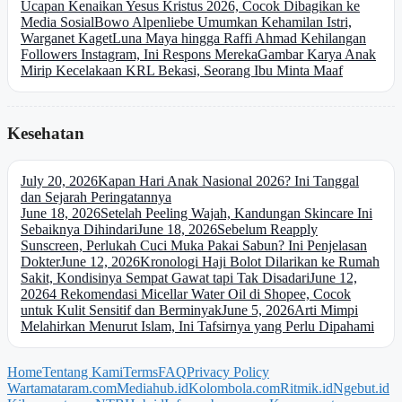
Ucapan Kenaikan Yesus Kristus 2026, Cocok Dibagikan ke
Media Sosial
Bowo Alpenliebe Umumkan Kehamilan Istri,
Warganet Kaget
Luna Maya hingga Raffi Ahmad Kehilangan
Followers Instagram, Ini Respons Mereka
Gambar Karya Anak
Mirip Kecelakaan KRL Bekasi, Seorang Ibu Minta Maaf
Kesehatan
July 20, 2026
Kapan Hari Anak Nasional 2026? Ini Tanggal
dan Sejarah Peringatannya
June 18, 2026
Setelah Peeling Wajah, Kandungan Skincare Ini
Sebaiknya Dihindari
June 18, 2026
Sebelum Reapply
Sunscreen, Perlukah Cuci Muka Pakai Sabun? Ini Penjelasan
Dokter
June 12, 2026
Kronologi Haji Bolot Dilarikan ke Rumah
Sakit, Kondisinya Sempat Gawat tapi Tak Disadari
June 12,
2026
4 Rekomendasi Micellar Water Oil di Shopee, Cocok
untuk Kulit Sensitif dan Berminyak
June 5, 2026
Arti Mimpi
Melahirkan Menurut Islam, Ini Tafsirnya yang Perlu Dipahami
Home
Tentang Kami
Terms
FAQ
Privacy Policy
Wartamataram.com
Mediahub.id
Kolombola.com
Ritmik.id
Ngebut.id