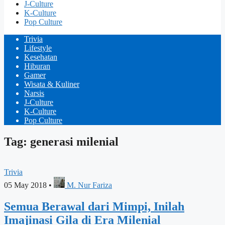
J-Culture
K-Culture
Pop Culture
Trivia
Lifestyle
Kesehatan
Hiburan
Gamer
Wisata & Kuliner
Narsis
J-Culture
K-Culture
Pop Culture
Tag: generasi milenial
Trivia
05 May 2018
•
M. Nur Fariza
Semua Berawal dari Mimpi, Inilah
Imajinasi Gila di Era Milenial