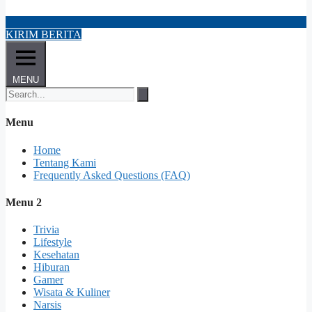
KIRIM BERITA
MENU
Menu
Home
Tentang Kami
Frequently Asked Questions (FAQ)
Menu 2
Trivia
Lifestyle
Kesehatan
Hiburan
Gamer
Wisata & Kuliner
Narsis