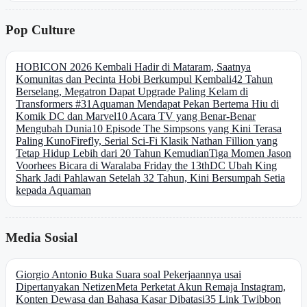
Pop Culture
HOBICON 2026 Kembali Hadir di Mataram, Saatnya
Komunitas dan Pecinta Hobi Berkumpul Kembali
42 Tahun
Berselang, Megatron Dapat Upgrade Paling Kelam di
Transformers #31
Aquaman Mendapat Pekan Bertema Hiu di
Komik DC dan Marvel
10 Acara TV yang Benar-Benar
Mengubah Dunia
10 Episode The Simpsons yang Kini Terasa
Paling Kuno
Firefly, Serial Sci-Fi Klasik Nathan Fillion yang
Tetap Hidup Lebih dari 20 Tahun Kemudian
Tiga Momen Jason
Voorhees Bicara di Waralaba Friday the 13th
DC Ubah King
Shark Jadi Pahlawan Setelah 32 Tahun, Kini Bersumpah Setia
kepada Aquaman
Media Sosial
Giorgio Antonio Buka Suara soal Pekerjaannya usai
Dipertanyakan Netizen
Meta Perketat Akun Remaja Instagram,
Konten Dewasa dan Bahasa Kasar Dibatasi
35 Link Twibbon