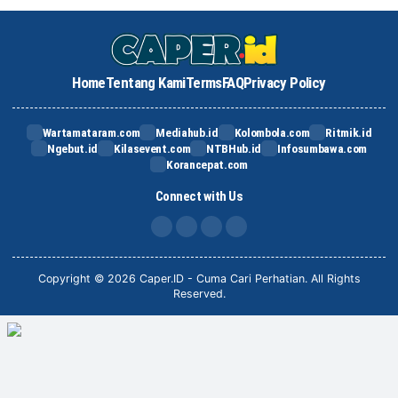
Home
Tentang Kami
Terms
FAQ
Privacy Policy
Wartamataram.com
Mediahub.id
Kolombola.com
Ritmik.id
Ngebut.id
Kilasevent.com
NTBHub.id
Infosumbawa.com
Korancepat.com
Connect with Us
FB
IG
X
TikTok
Copyright © 2026 Caper.ID - Cuma Cari Perhatian. All Rights
Reserved.