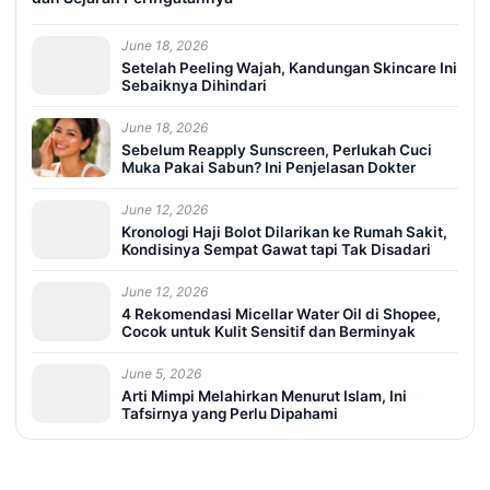
June 18, 2026
Setelah Peeling Wajah, Kandungan Skincare Ini
Sebaiknya Dihindari
June 18, 2026
Sebelum Reapply Sunscreen, Perlukah Cuci
Muka Pakai Sabun? Ini Penjelasan Dokter
June 12, 2026
Kronologi Haji Bolot Dilarikan ke Rumah Sakit,
Kondisinya Sempat Gawat tapi Tak Disadari
June 12, 2026
4 Rekomendasi Micellar Water Oil di Shopee,
Cocok untuk Kulit Sensitif dan Berminyak
June 5, 2026
Arti Mimpi Melahirkan Menurut Islam, Ini
Tafsirnya yang Perlu Dipahami