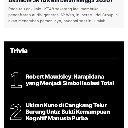
Akankah JKT48 Bertahan hingga 2020?
Pada tau gak kalo JKT48 sekarang lagi membuka
pendaftaran audisi generasi 6? Wah, ini berarti Idol Group ini
akan menambah personilnya, padahal saat ini jumlah…
Trivia
1
Robert Maudsley: Narapidana
yang Menjadi Simbol Isolasi Total
2
Ukiran Kuno di Cangkang Telur
Burung Unta: Bukti Kemampuan
Kognitif Manusia Purba