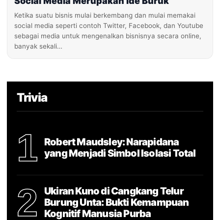
Social Media Merupakan Ide Buruk
Ketika suatu bisnis mulai berkembang dan mulai memakai
social media seperti contoh Twitter, Facebook, dan Youtube
sebagai media untuk mengenalkan bisnisnya secara online,
banyak sekali…
Trivia
1
Robert Maudsley: Narapidana
yang Menjadi Simbol Isolasi Total
2
Ukiran Kuno di Cangkang Telur
Burung Unta: Bukti Kemampuan
Kognitif Manusia Purba