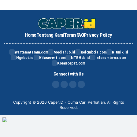
Home
Tentang Kami
Terms
FAQ
Privacy Policy
Wartamataram.com
Mediahub.id
Kolombola.com
Ritmik.id
Ngebut.id
Kilasevent.com
NTBHub.id
Infosumbawa.com
Korancepat.com
Connect with Us
FB
IG
X
TikTok
Copyright © 2026 Caper.ID - Cuma Cari Perhatian. All Rights
Reserved.