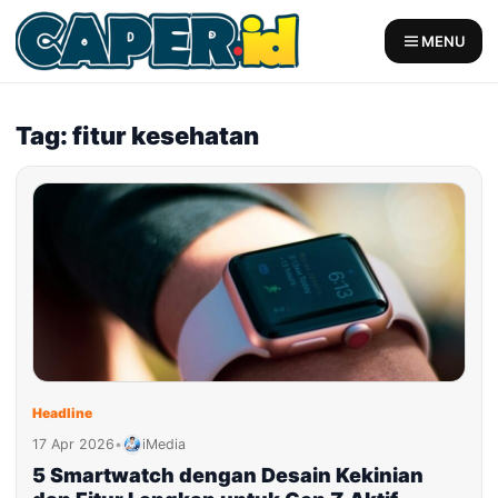
Skip
to
MENU
content
Tag: fitur kesehatan
Headline
17 Apr 2026
•
iMedia
5 Smartwatch dengan Desain Kekinian