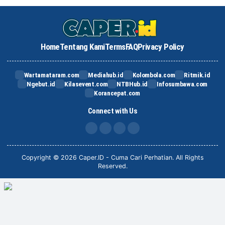
Home
Tentang Kami
Terms
FAQ
Privacy Policy
Wartamataram.com
Mediahub.id
Kolombola.com
Ritmik.id
Ngebut.id
Kilasevent.com
NTBHub.id
Infosumbawa.com
Korancepat.com
Connect with Us
FB
IG
X
TikTok
Copyright © 2026 Caper.ID - Cuma Cari Perhatian. All Rights
Reserved.