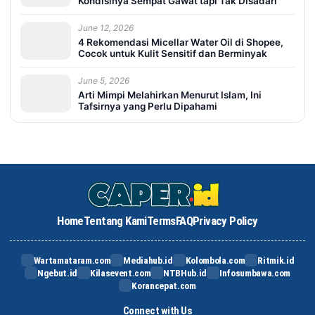
Kondisinya Sempat Gawat tapi Tak Disadari
June 12, 2026
4 Rekomendasi Micellar Water Oil di Shopee,
Cocok untuk Kulit Sensitif dan Berminyak
June 5, 2026
Arti Mimpi Melahirkan Menurut Islam, Ini
Tafsirnya yang Perlu Dipahami
Home
Tentang Kami
Terms
FAQ
Privacy Policy
Wartamataram.com
Mediahub.id
Kolombola.com
Ritmik.id
Ngebut.id
Kilasevent.com
NTBHub.id
Infosumbawa.com
Korancepat.com
Connect with Us