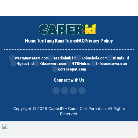
Home
Tentang Kami
Terms
FAQ
Privacy Policy
Wartamataram.com
Mediahub.id
Kolombola.com
Ritmik.id
Ngebut.id
Kilasevent.com
NTBHub.id
Infosumbawa.com
Korancepat.com
Connect with Us
FB
IG
X
TikTok
Copyright © 2026 Caper.ID - Cuma Cari Perhatian. All Rights
Reserved.