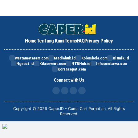
Home
Tentang Kami
Terms
FAQ
Privacy Policy
Wartamataram.com
Mediahub.id
Kolombola.com
Ritmik.id
Ngebut.id
Kilasevent.com
NTBHub.id
Infosumbawa.com
Korancepat.com
Connect with Us
FB
IG
X
TikTok
Copyright © 2026 Caper.ID - Cuma Cari Perhatian. All Rights
Reserved.