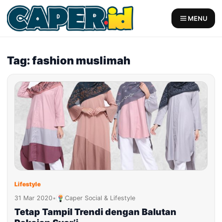
Skip
to
MENU
content
Tag: fashion muslimah
Lifestyle
31 Mar 2020
•
Caper Social & Lifestyle
Tetap Tampil Trendi dengan Balutan