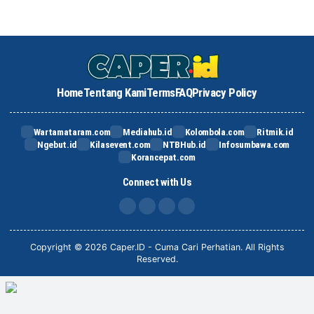
Home
Tentang Kami
Terms
FAQ
Privacy Policy
Wartamataram.com
Mediahub.id
Kolombola.com
Ritmik.id
Ngebut.id
Kilasevent.com
NTBHub.id
Infosumbawa.com
Korancepat.com
Connect with Us
FB
IG
X
TikTok
Copyright © 2026 Caper.ID - Cuma Cari Perhatian. All Rights
Reserved.