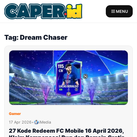
Skip
to
MENU
content
Tag: Dream Chaser
Gamer
17 Apr 2026
•
iMedia
27 Kode Redeem FC Mobile 16 April 2026,