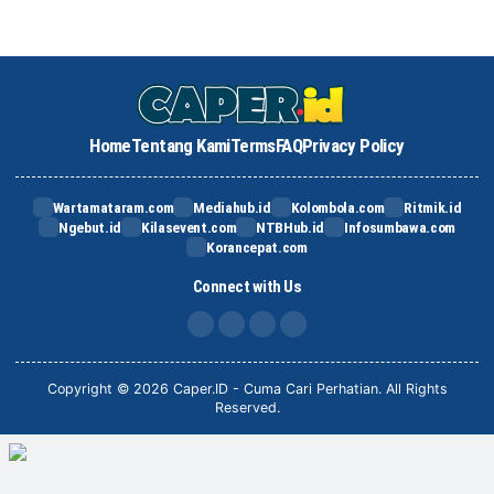
Home
Tentang Kami
Terms
FAQ
Privacy Policy
Wartamataram.com
Mediahub.id
Kolombola.com
Ritmik.id
Ngebut.id
Kilasevent.com
NTBHub.id
Infosumbawa.com
Korancepat.com
Connect with Us
FB
IG
X
TikTok
Copyright © 2026 Caper.ID - Cuma Cari Perhatian. All Rights
Reserved.