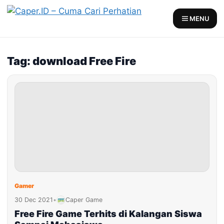
Skip
to
MENU
content
Tag: download Free Fire
Gamer
30 Dec 2021
•
Caper Game
Free Fire Game Terhits di Kalangan Siswa