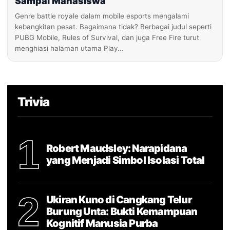
Sampai Mahasiswa
Genre battle royale dalam mobile esports mengalami
kebangkitan pesat. Bagaimana tidak? Berbagai judul seperti
PUBG Mobile, Rules of Survival, dan juga Free Fire turut
menghiasi halaman utama Play…
Trivia
1
Robert Maudsley: Narapidana
yang Menjadi Simbol Isolasi Total
2
Ukiran Kuno di Cangkang Telur
Burung Unta: Bukti Kemampuan
Kognitif Manusia Purba