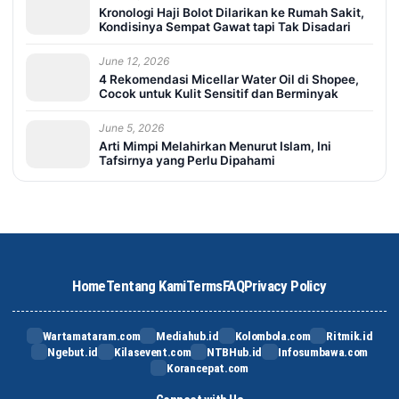
Kronologi Haji Bolot Dilarikan ke Rumah Sakit,
Kondisinya Sempat Gawat tapi Tak Disadari
June 12, 2026
4 Rekomendasi Micellar Water Oil di Shopee,
Cocok untuk Kulit Sensitif dan Berminyak
June 5, 2026
Arti Mimpi Melahirkan Menurut Islam, Ini
Tafsirnya yang Perlu Dipahami
Home
Tentang Kami
Terms
FAQ
Privacy Policy
Wartamataram.com
Mediahub.id
Kolombola.com
Ritmik.id
Ngebut.id
Kilasevent.com
NTBHub.id
Infosumbawa.com
Korancepat.com