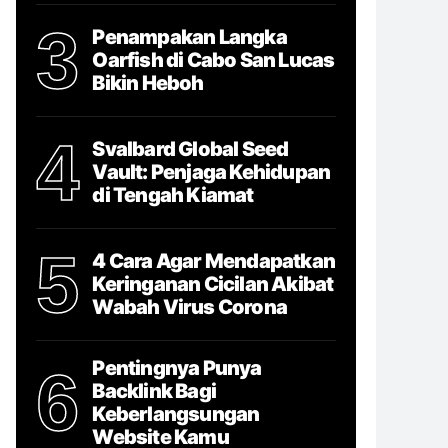
3
Penampakan Langka
Oarfish di Cabo San Lucas
Bikin Heboh
4
Svalbard Global Seed
Vault: Penjaga Kehidupan
di Tengah Kiamat
5
4 Cara Agar Mendapatkan
Keringanan Cicilan Akibat
Wabah Virus Corona
Pentingnya Punya
6
Backlink Bagi
Keberlangsungan
Website Kamu