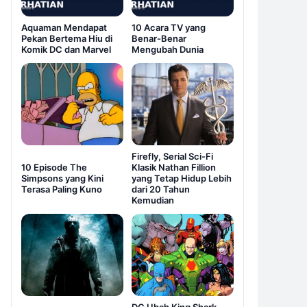
Aquaman Mendapat
10 Acara TV yang
Pekan Bertema Hiu di
Benar-Benar
Komik DC dan Marvel
Mengubah Dunia
Firefly, Serial Sci-Fi
10 Episode The
Klasik Nathan Fillion
Simpsons yang Kini
yang Tetap Hidup Lebih
Terasa Paling Kuno
dari 20 Tahun
Kemudian