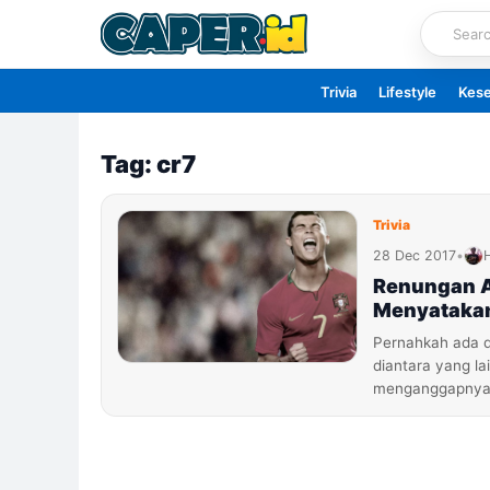
Skip
to
content
Trivia
Lifestyle
Kes
Tag: cr7
Trivia
28 Dec 2017
•
Renungan A
Menyatakan
Pernahkah ada da
diantara yang l
menganggapny