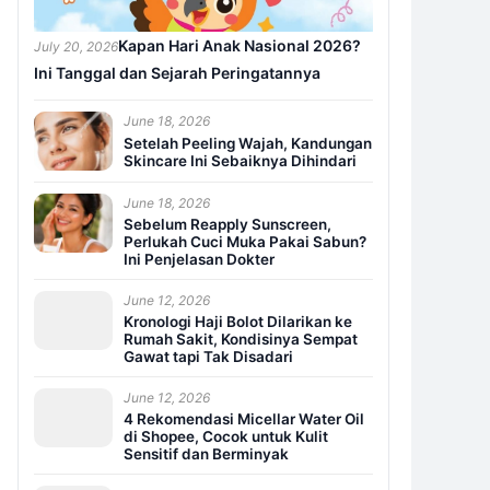
Kapan Hari Anak Nasional 2026?
July 20, 2026
Ini Tanggal dan Sejarah Peringatannya
June 18, 2026
Setelah Peeling Wajah, Kandungan
Skincare Ini Sebaiknya Dihindari
June 18, 2026
Sebelum Reapply Sunscreen,
Perlukah Cuci Muka Pakai Sabun?
Ini Penjelasan Dokter
June 12, 2026
Kronologi Haji Bolot Dilarikan ke
Rumah Sakit, Kondisinya Sempat
Gawat tapi Tak Disadari
June 12, 2026
4 Rekomendasi Micellar Water Oil
di Shopee, Cocok untuk Kulit
Sensitif dan Berminyak