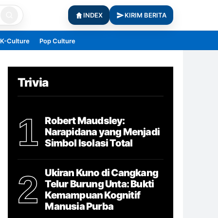
INDEX
KIRIM BERITA
K-Culture
Pop Culture
Trivia
1
Robert Maudsley:
Narapidana yang Menjadi
Simbol Isolasi Total
Ukiran Kuno di Cangkang
2
Telur Burung Unta: Bukti
Kemampuan Kognitif
Manusia Purba