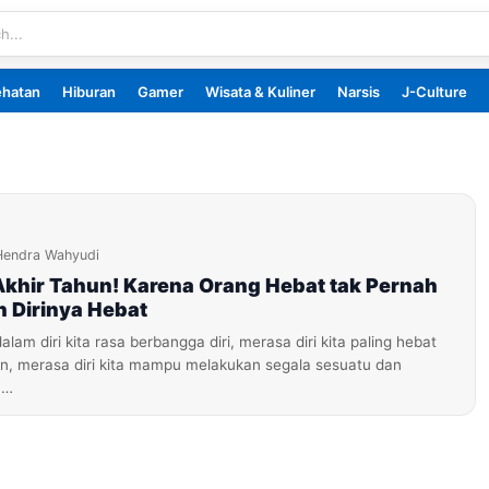
ehatan
Hiburan
Gamer
Wisata & Kuliner
Narsis
J-Culture
Hendra Wahyudi
khir Tahun! Karena Orang Hebat tak Pernah
 Dirinya Hebat
lam diri kita rasa berbangga diri, merasa diri kita paling hebat
ain, merasa diri kita mampu melakukan segala sesuatu dan
a…