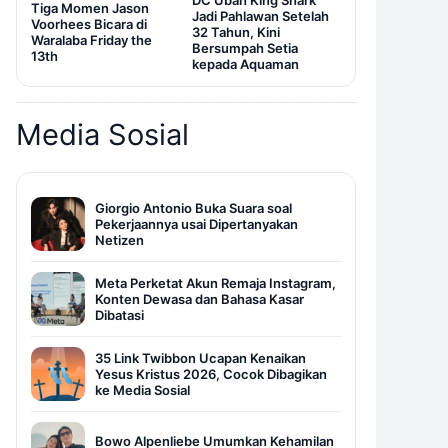
DC Ubah King Shark
Tiga Momen Jason
Jadi Pahlawan Setelah
Voorhees Bicara di
32 Tahun, Kini
Waralaba Friday the
Bersumpah Setia
13th
kepada Aquaman
Media Sosial
Giorgio Antonio Buka Suara soal
Pekerjaannya usai Dipertanyakan
Netizen
Meta Perketat Akun Remaja Instagram,
Konten Dewasa dan Bahasa Kasar
Dibatasi
35 Link Twibbon Ucapan Kenaikan
Yesus Kristus 2026, Cocok Dibagikan
ke Media Sosial
Bowo Alpenliebe Umumkan Kehamilan