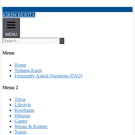
KIRIM BERITA
MENU
Menu
Home
Tentang Kami
Frequently Asked Questions (FAQ)
Menu 2
Trivia
Lifestyle
Kesehatan
Hiburan
Gamer
Wisata & Kuliner
Narsis