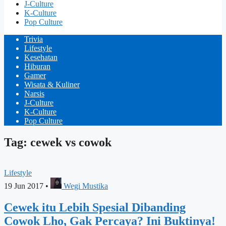
J-Culture
K-Culture
Pop Culture
Trivia
Lifestyle
Kesehatan
Hiburan
Gamer
Wisata & Kuliner
Narsis
J-Culture
K-Culture
Pop Culture
Tag: cewek vs cowok
Lifestyle
19 Jun 2017
•
Wegi Mustika
Cewek itu Lebih Spesial Dibanding
Cowok Lho, Gak Percaya? Ini Buktinya!