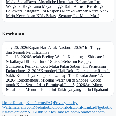
Media Sosial
Bowo Alpenliebe Umumkan Kehamilan Istri,
Warganet Kaget
Luna Maya hingga Raffi Ahmad Kehilangan
Followers Instagram, Ini Respons Mereka
Gambar Karya Anak
Mirip Kecelakaan KRL Bekasi, Seorang Ibu Minta Maaf
Kesehatan
July 20, 2026
Kapan Hari Anak Nasional 2026? Ini Tanggal
dan Sejarah Peringatannya
June 18, 2026
Setelah Peeling Wajah, Kandungan Skincare Ini
Sebaiknya Dihindari
June 18, 2026
Sebelum Reapply
Sunscreen, Perlukah Cuci Muka Pakai Sabun? Ini Penjelasan
Dokter
June 12, 2026
Kronologi Haji Bolot Dilarikan ke Rumah
Sakit, Kondisinya Sempat Gawat tapi Tak Disadari
June 12,
2026
4 Rekomendasi Micellar Water Oil di Shopee, Cocok
untuk Kulit Sensitif dan Berminyak
June 5, 2026
Arti Mimpi
Melahirkan Menurut Islam, Ini Tafsirnya yang Perlu Dipahami
Home
Tentang Kami
Terms
FAQ
Privacy Policy
Wartamataram.com
Mediahub.id
Kolombola.com
Ritmik.id
Ngebut.id
Kilasevent.com
NTBHub.id
Infosumbawa.com
Korancepat.com