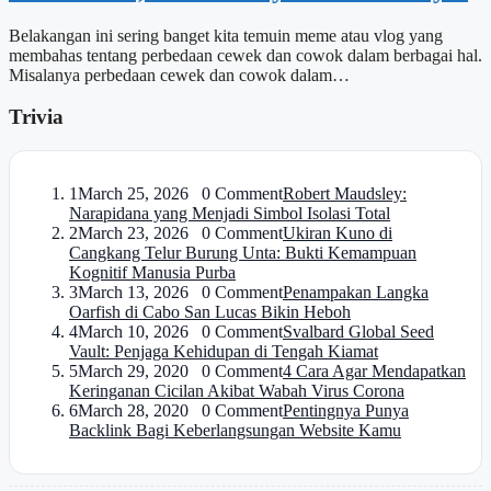
Belakangan ini sering banget kita temuin meme atau vlog yang
membahas tentang perbedaan cewek dan cowok dalam berbagai hal.
Misalanya perbedaan cewek dan cowok dalam…
Trivia
1
March 25, 2026 0 Comment
Robert Maudsley:
Narapidana yang Menjadi Simbol Isolasi Total
2
March 23, 2026 0 Comment
Ukiran Kuno di
Cangkang Telur Burung Unta: Bukti Kemampuan
Kognitif Manusia Purba
3
March 13, 2026 0 Comment
Penampakan Langka
Oarfish di Cabo San Lucas Bikin Heboh
4
March 10, 2026 0 Comment
Svalbard Global Seed
Vault: Penjaga Kehidupan di Tengah Kiamat
5
March 29, 2020 0 Comment
4 Cara Agar Mendapatkan
Keringanan Cicilan Akibat Wabah Virus Corona
6
March 28, 2020 0 Comment
Pentingnya Punya
Backlink Bagi Keberlangsungan Website Kamu