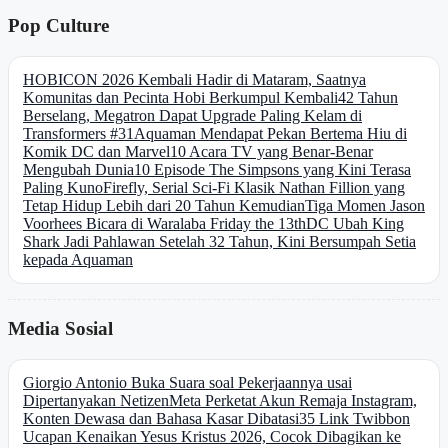
Pop Culture
HOBICON 2026 Kembali Hadir di Mataram, Saatnya
Komunitas dan Pecinta Hobi Berkumpul Kembali
42 Tahun
Berselang, Megatron Dapat Upgrade Paling Kelam di
Transformers #31
Aquaman Mendapat Pekan Bertema Hiu di
Komik DC dan Marvel
10 Acara TV yang Benar-Benar
Mengubah Dunia
10 Episode The Simpsons yang Kini Terasa
Paling Kuno
Firefly, Serial Sci-Fi Klasik Nathan Fillion yang
Tetap Hidup Lebih dari 20 Tahun Kemudian
Tiga Momen Jason
Voorhees Bicara di Waralaba Friday the 13th
DC Ubah King
Shark Jadi Pahlawan Setelah 32 Tahun, Kini Bersumpah Setia
kepada Aquaman
Media Sosial
Giorgio Antonio Buka Suara soal Pekerjaannya usai
Dipertanyakan Netizen
Meta Perketat Akun Remaja Instagram,
Konten Dewasa dan Bahasa Kasar Dibatasi
35 Link Twibbon
Ucapan Kenaikan Yesus Kristus 2026, Cocok Dibagikan ke