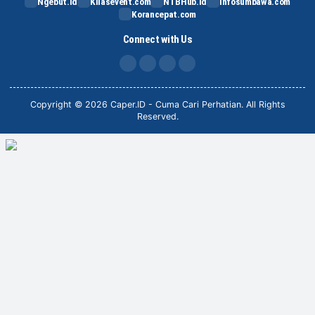
Ngebut.id
Kilasevent.com
NTBHub.id
Infosumbawa.com
Korancepat.com
Connect with Us
FB
IG
X
TikTok
Copyright © 2026 Caper.ID - Cuma Cari Perhatian. All Rights
Reserved.