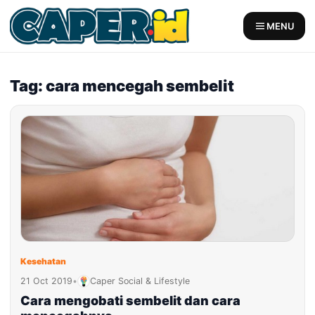
Skip
to
MENU
content
Tag: cara mencegah sembelit
Kesehatan
21 Oct 2019
•
Caper Social & Lifestyle
Cara mengobati sembelit dan cara