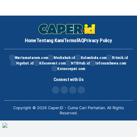
Home
Tentang Kami
Terms
FAQ
Privacy Policy
Wartamataram.com
Mediahub.id
Kolombola.com
Ritmik.id
Ngebut.id
Kilasevent.com
NTBHub.id
Infosumbawa.com
Korancepat.com
Connect with Us
FB
IG
X
TikTok
Copyright © 2026 Caper.ID - Cuma Cari Perhatian. All Rights
Reserved.