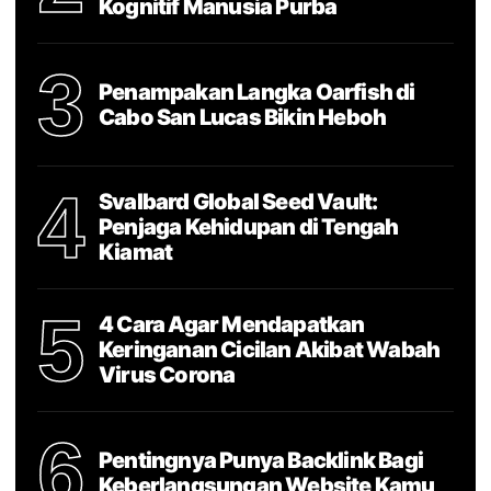
Kognitif Manusia Purba
3
Penampakan Langka Oarfish di
Cabo San Lucas Bikin Heboh
4
Svalbard Global Seed Vault:
Penjaga Kehidupan di Tengah
Kiamat
5
4 Cara Agar Mendapatkan
Keringanan Cicilan Akibat Wabah
Virus Corona
6
Pentingnya Punya Backlink Bagi
Keberlangsungan Website Kamu