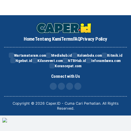
Home
Tentang Kami
Terms
FAQ
Privacy Policy
Wartamataram.com
Mediahub.id
Kolombola.com
Ritmik.id
Ngebut.id
Kilasevent.com
NTBHub.id
Infosumbawa.com
Korancepat.com
Connect with Us
FB
IG
X
TikTok
Copyright © 2026 Caper.ID - Cuma Cari Perhatian. All Rights
Reserved.