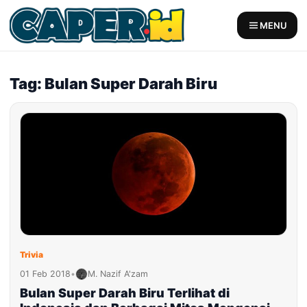
Skip
to
MENU
content
Tag: Bulan Super Darah Biru
Trivia
01 Feb 2018
•
M. Nazif A'zam
Bulan Super Darah Biru Terlihat di