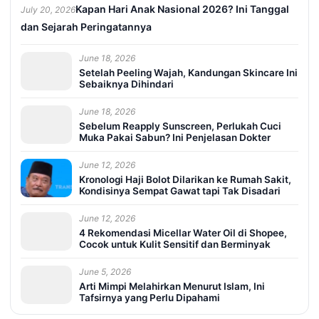
Kapan Hari Anak Nasional 2026? Ini Tanggal
July 20, 2026
dan Sejarah Peringatannya
June 18, 2026
Setelah Peeling Wajah, Kandungan Skincare Ini
Sebaiknya Dihindari
June 18, 2026
Sebelum Reapply Sunscreen, Perlukah Cuci
Muka Pakai Sabun? Ini Penjelasan Dokter
June 12, 2026
Kronologi Haji Bolot Dilarikan ke Rumah Sakit,
Kondisinya Sempat Gawat tapi Tak Disadari
June 12, 2026
4 Rekomendasi Micellar Water Oil di Shopee,
Cocok untuk Kulit Sensitif dan Berminyak
June 5, 2026
Arti Mimpi Melahirkan Menurut Islam, Ini
Tafsirnya yang Perlu Dipahami