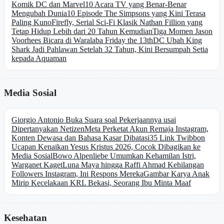
Komik DC dan Marvel
10 Acara TV yang Benar-Benar
Mengubah Dunia
10 Episode The Simpsons yang Kini Terasa
Paling Kuno
Firefly, Serial Sci-Fi Klasik Nathan Fillion yang
Tetap Hidup Lebih dari 20 Tahun Kemudian
Tiga Momen Jason
Voorhees Bicara di Waralaba Friday the 13th
DC Ubah King
Shark Jadi Pahlawan Setelah 32 Tahun, Kini Bersumpah Setia
kepada Aquaman
Media Sosial
Giorgio Antonio Buka Suara soal Pekerjaannya usai
Dipertanyakan Netizen
Meta Perketat Akun Remaja Instagram,
Konten Dewasa dan Bahasa Kasar Dibatasi
35 Link Twibbon
Ucapan Kenaikan Yesus Kristus 2026, Cocok Dibagikan ke
Media Sosial
Bowo Alpenliebe Umumkan Kehamilan Istri,
Warganet Kaget
Luna Maya hingga Raffi Ahmad Kehilangan
Followers Instagram, Ini Respons Mereka
Gambar Karya Anak
Mirip Kecelakaan KRL Bekasi, Seorang Ibu Minta Maaf
Kesehatan