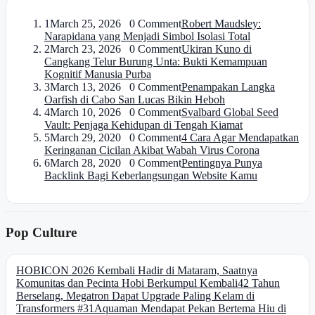
1
March 25, 2026 0 Comment
Robert Maudsley:
Narapidana yang Menjadi Simbol Isolasi Total
2
March 23, 2026 0 Comment
Ukiran Kuno di
Cangkang Telur Burung Unta: Bukti Kemampuan
Kognitif Manusia Purba
3
March 13, 2026 0 Comment
Penampakan Langka
Oarfish di Cabo San Lucas Bikin Heboh
4
March 10, 2026 0 Comment
Svalbard Global Seed
Vault: Penjaga Kehidupan di Tengah Kiamat
5
March 29, 2020 0 Comment
4 Cara Agar Mendapatkan
Keringanan Cicilan Akibat Wabah Virus Corona
6
March 28, 2020 0 Comment
Pentingnya Punya
Backlink Bagi Keberlangsungan Website Kamu
Pop Culture
HOBICON 2026 Kembali Hadir di Mataram, Saatnya
Komunitas dan Pecinta Hobi Berkumpul Kembali
42 Tahun
Berselang, Megatron Dapat Upgrade Paling Kelam di
Transformers #31
Aquaman Mendapat Pekan Bertema Hiu di