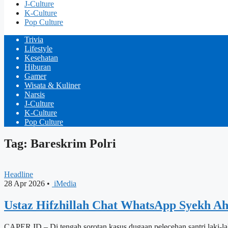
J-Culture
K-Culture
Pop Culture
Trivia
Lifestyle
Kesehatan
Hiburan
Gamer
Wisata & Kuliner
Narsis
J-Culture
K-Culture
Pop Culture
Tag: Bareskrim Polri
Headline
28 Apr 2026
•
iMedia
Ustaz Hifzhillah Chat WhatsApp Syekh Ah
CAPER.ID – Di tengah sorotan kasus dugaan pelecehan santri laki