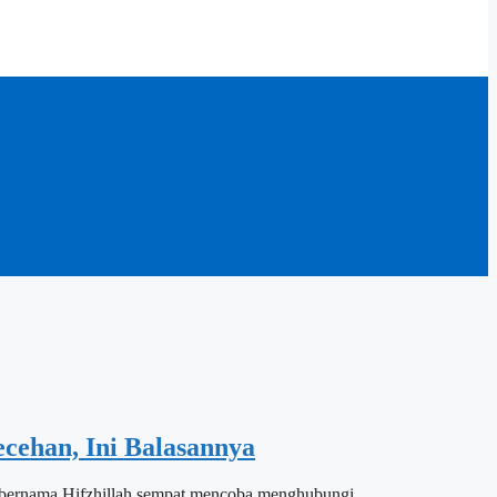
cehan, Ini Balasannya
az bernama Hifzhillah sempat mencoba menghubungi…