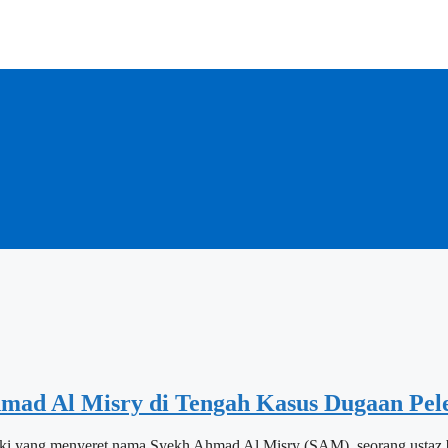
mad Al Misry di Tengah Kasus Dugaan Pele
-laki yang menyeret nama Syekh Ahmad Al Misry (SAM), seorang ust