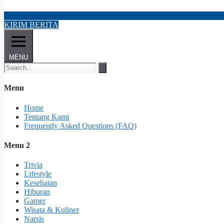
KIRIM BERITA
MENU
Menu
Home
Tentang Kami
Frequently Asked Questions (FAQ)
Menu 2
Trivia
Lifestyle
Kesehatan
Hiburan
Gamer
Wisata & Kuliner
Narsis