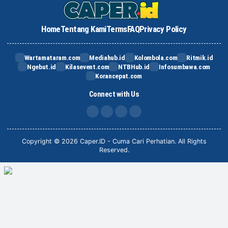
Home
Tentang Kami
Terms
FAQ
Privacy Policy
Wartamataram.com
Mediahub.id
Kolombola.com
Ritmik.id
Ngebut.id
Kilasevent.com
NTBHub.id
Infosumbawa.com
Korancepat.com
Connect with Us
FB
IG
X
TikTok
Copyright © 2026 Caper.ID - Cuma Cari Perhatian. All Rights
Reserved.