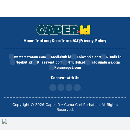
Home
Tentang Kami
Terms
FAQ
Privacy Policy
Wartamataram.com
Mediahub.id
Kolombola.com
Ritmik.id
Ngebut.id
Kilasevent.com
NTBHub.id
Infosumbawa.com
Korancepat.com
Connect with Us
FB
IG
X
TikTok
Copyright © 2026 Caper.ID - Cuma Cari Perhatian. All Rights
Reserved.