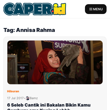
Skip
to
MENU
content
Tag: Annisa Rahma
Hiburan
17 Jul 2017
•
Bamz
6 Seleb Cantik ini Bakalan Bikin Kamu