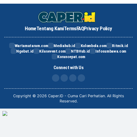
Home
Tentang Kami
Terms
FAQ
Privacy Policy
Wartamataram.com
Mediahub.id
Kolombola.com
Ritmik.id
Ngebut.id
Kilasevent.com
NTBHub.id
Infosumbawa.com
Korancepat.com
Connect with Us
FB
IG
X
TikTok
Copyright © 2026 Caper.ID - Cuma Cari Perhatian. All Rights
Reserved.