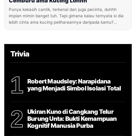
Cemburu ama Kucing Lohhh
Punya kekasih cantik, terkenal dan juga pecinta, duhhh
impian mimin banget tuh. Tapi gimana kalau ternyata si dia
lebih cinta ama kucing peliharaannya daripada kamu?…
Trivia
1
Robert Maudsley: Narapidana
yang Menjadi Simbol Isolasi Total
2
Ukiran Kuno di Cangkang Telur
Burung Unta: Bukti Kemampuan
Kognitif Manusia Purba