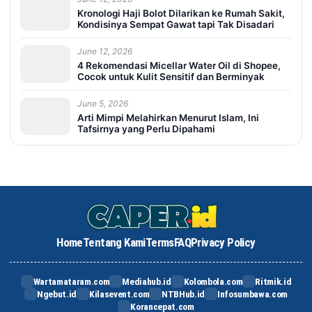
Kronologi Haji Bolot Dilarikan ke Rumah Sakit,
Kondisinya Sempat Gawat tapi Tak Disadari
June 12, 2026
4 Rekomendasi Micellar Water Oil di Shopee,
Cocok untuk Kulit Sensitif dan Berminyak
June 5, 2026
Arti Mimpi Melahirkan Menurut Islam, Ini
Tafsirnya yang Perlu Dipahami
Home
Tentang Kami
Terms
FAQ
Privacy Policy
Wartamataram.com
Mediahub.id
Kolombola.com
Ritmik.id
Ngebut.id
Kilasevent.com
NTBHub.id
Infosumbawa.com
Korancepat.com