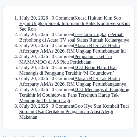
1
July 20, 2026 0 Comment
Kuasa Hukum Kim Soo
Hyun Ungkap Sosok Informan di Balik Kontroversi Kim
Sae Ron
2
July 20, 2026 0 Comment
Lee Joon Ungkap Pernah
Berbohong di Acara TV soal Status Rumah Keluarganya
3
July 20, 2026 0 Comment
Alasan BTS Tak Hadiri
Afterparty AMAs 2026, RM Ungkap Pertimbangan Ini
4
July 20, 2026 0 Comment
Penjualan Tiket Tur
MAMAMOO di AS Picu Perdebatan
5
July 20, 2026 0 Comment
I.O.I Bikin Haru Usai
Menangis di Panggung Terakhir ‘M Countdown’
6
July 20, 2026 0 Comment
Alasan BTS Tak Hadiri
Afterparty AMAs 2026, RM Ungkap Pertimbangannya
7
July 20, 2026 0 Comment
I.O.I Menangis di Panggung
Terakhir M Countdown, Fans Tersentuh Harap Tak
Menunggu 10 Tahun Lagi
8
July 20, 2026 0 Comment
Goo Hye Sun Kembali Tuai
Sorotan Usai Ceritakan Pengalaman Atasi Alergi
Makanan