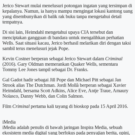
Jerico Stewart mulai menelusuri potongan ingatan yang tersimpan di
kepalanya. Namun, ia hanya mampu mengingat lokasi kantong uang
yang disembunyikan di balik rak buku tanpa mengetahui detail
tempatnya.
Di sisi lain, Heimdahl mengetahui upaya CIA tersebut dan
menciptakan gangguan di bandara untuk mengalihkan perhatian
Wells. Saat situasi kacau, Jerico berhasil melarikan diri dengan taksi
sambil terus menelusuri jejak Pope.
Kevin Costner berperan sebagai Jerico Stewart dalam
Criminal
(2016). Gary Oldman memerankan Quaker Wells, sementara
Tommy Lee Jones tampil sebagai Dr. Franks.
Gal Gadot hadir sebagai Jill Pope dan Michael Pitt sebagai Jan
Strook alias The Dutchman. Jordi Mollà berperan sebagai Xavier
Heimdahl, bersama Scott Adkins, Alice Eve, Antje Traue, Amaury
Nolasco, Danny Webb, dan Colin Salmon.
Film
Criminal
pertama kali tayang di bioskop pada 15 April 2016.
iMedia
iMedia adalah penulis di bawah jaringan Inspira Media, sebuah
ekosistem media digital yang berfokus pada penyajian berita, opini,