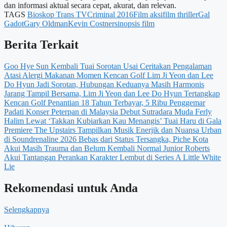
dan informasi aktual secara cepat, akurat, dan relevan.
TAGS
Bioskop Trans TV
Criminal 2016
Film aksi
film thriller
Gal
Gadot
Gary Oldman
Kevin Costner
sinopsis film
Berita Terkait
Goo Hye Sun Kembali Tuai Sorotan Usai Ceritakan Pengalaman
Atasi Alergi Makanan
Momen Kencan Golf Lim Ji Yeon dan Lee
Do Hyun Jadi Sorotan, Hubungan Keduanya Masih Harmonis
Jarang Tampil Bersama, Lim Ji Yeon dan Lee Do Hyun Tertangkap
Kencan Golf
Penantian 18 Tahun Terbayar, 5 Ribu Penggemar
Padati Konser Peterpan di Malaysia
Debut Sutradara Muda Ferly
Halim Lewat ‘Takkan Kubiarkan Kau Menangis’ Tuai Haru di Gala
Premiere
The Upstairs Tampilkan Musik Enerjik dan Nuansa Urban
di Soundrenaline 2026
Bebas dari Status Tersangka, Piche Kota
Akui Masih Trauma dan Belum Kembali Normal
Junior Roberts
Akui Tantangan Perankan Karakter Lembut di Series A Little White
Lie
Rekomendasi untuk Anda
Selengkapnya