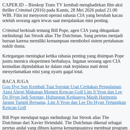
CAPER.ID – Bioskop Trans TV kembali menghadirkan film aksi
thriller
Criminal
(2016) pada Kamis, 28 Mei 2026 pukul 21.00
WIB. Film ini menyoroti operasi rahasia CIA yang berubah kacau
setelah seorang agen tewas saat menjalankan misi penting.
Criminal
berkisah tentang Bill Pope, agen CIA yang ditugaskan
melindungi Jan Strook alias The Dutchman. Sang peretas menjadi
buruan karena memiliki kemampuan membobol sistem pertahanan
nuklir dunia.
Ketegangan meningkat ketika rahasia penting yang disimpan Pope
justru memicu eksperimen berbahaya. Ingatan seorang agen CIA
kemudian dipindahkan ke dalam otak terpidana mati demi
menyelamatkan misi yang nyaris gagal total.
BACA JUGA
Goo Hye Sun Kembali Tuai Sorotan Usai Ceritakan Pengalaman
Atasi Alergi Makanan
Momen Kencan Golf Lim Ji Yeon dan Lee
Do Hyun Jadi Sorotan, Hubungan Keduanya Masih Harmonis
Jarang Tampil Bersama, Lim Ji Yeon dan Lee Do Hyun Tertangkap
Kencan Golf
Bill Pope mendapat tugas melindungi Jan Strook alias The
Dutchman dari Xavier Heimdahl. The Dutchman dikenal sebagai
peretas andal yang diburu karena kemampuannya membuat program