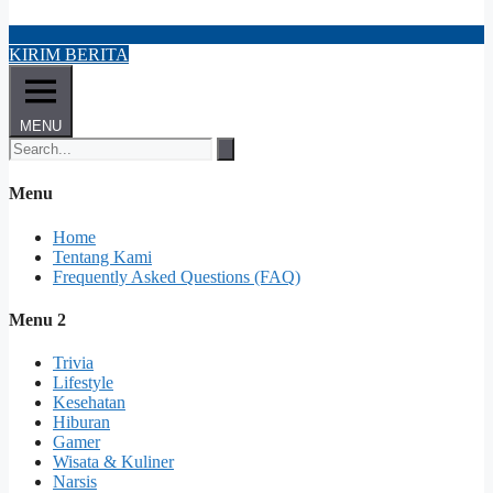
KIRIM BERITA
MENU
Menu
Home
Tentang Kami
Frequently Asked Questions (FAQ)
Menu 2
Trivia
Lifestyle
Kesehatan
Hiburan
Gamer
Wisata & Kuliner
Narsis