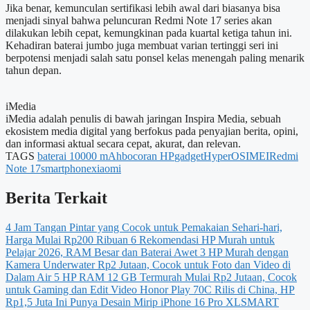
Jika benar, kemunculan sertifikasi lebih awal dari biasanya bisa
menjadi sinyal bahwa peluncuran Redmi Note 17 series akan
dilakukan lebih cepat, kemungkinan pada kuartal ketiga tahun ini.
Kehadiran baterai jumbo juga membuat varian tertinggi seri ini
berpotensi menjadi salah satu ponsel kelas menengah paling menarik
tahun depan.
iMedia
iMedia adalah penulis di bawah jaringan Inspira Media, sebuah
ekosistem media digital yang berfokus pada penyajian berita, opini,
dan informasi aktual secara cepat, akurat, dan relevan.
TAGS
baterai 10000 mAh
bocoran HP
gadget
HyperOS
IMEI
Redmi
Note 17
smartphone
xiaomi
Berita Terkait
4 Jam Tangan Pintar yang Cocok untuk Pemakaian Sehari-hari,
Harga Mulai Rp200 Ribuan
6 Rekomendasi HP Murah untuk
Pelajar 2026, RAM Besar dan Baterai Awet
3 HP Murah dengan
Kamera Underwater Rp2 Jutaan, Cocok untuk Foto dan Video di
Dalam Air
5 HP RAM 12 GB Termurah Mulai Rp2 Jutaan, Cocok
untuk Gaming dan Edit Video
Honor Play 70C Rilis di China, HP
Rp1,5 Juta Ini Punya Desain Mirip iPhone 16 Pro
XLSMART