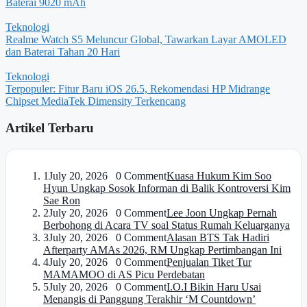
Baterai 9020 mAh
Teknologi
Realme Watch S5 Meluncur Global, Tawarkan Layar AMOLED
dan Baterai Tahan 20 Hari
Teknologi
Terpopuler: Fitur Baru iOS 26.5, Rekomendasi HP Midrange
Chipset MediaTek Dimensity Terkencang
Artikel Terbaru
1
July 20, 2026 0 Comment
Kuasa Hukum Kim Soo
Hyun Ungkap Sosok Informan di Balik Kontroversi Kim
Sae Ron
2
July 20, 2026 0 Comment
Lee Joon Ungkap Pernah
Berbohong di Acara TV soal Status Rumah Keluarganya
3
July 20, 2026 0 Comment
Alasan BTS Tak Hadiri
Afterparty AMAs 2026, RM Ungkap Pertimbangan Ini
4
July 20, 2026 0 Comment
Penjualan Tiket Tur
MAMAMOO di AS Picu Perdebatan
5
July 20, 2026 0 Comment
I.O.I Bikin Haru Usai
Menangis di Panggung Terakhir ‘M Countdown’