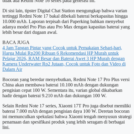
tidak ada Redmi Note 16 series pada generasi ini.
Di sisi lain, tipster Digital Chat Station mengungkap bahwa varian
tertinggi Redmi Note 17 bakal dibekali baterai berkapasitas hingga
10.000 mAh. Laporan terpisah dari Paperking bahkan menyebut
adanya model Pro Plus atau Pro Max dengan kapasitas baterai yang
lebih besar dari dugaan awal.
BACA JUGA
4 Jam Tangan Pintar yang Cocok untuk Pemakaian Sehari-hari,
Harga Mulai Rp200 Ribuan
6 Rekomendasi HP Murah untuk
Pelajar 2026, RAM Besar dan Baterai Awet
3 HP Murah dengan
Kamera Underwater Rp2 Jutaan, Cocok untuk Foto dan Video di
Dalam Air
Bocoran yang beredar menyebutkan, Redmi Note 17 Pro Plus versi
China akan membawa baterai 10.100 mAh dengan dukungan
pengisian cepat 100 W. Sementara itu, varian global dikabarkan
hadir dengan baterai 9.210 mAh dan dukungan 100 W.
Selain Redmi Note 17 series, Xiaomi 17T Pro juga disebut memiliki
baterai 7.000 mAh dengan pengisian daya 100 W. Deretan bocoran
ini memunculkan spekulasi bahwa Xiaomi tengah menyusun strategi
penamaan dan spesifikasi produk yang lebih seragam di berbagai
lini.