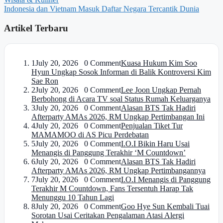
Indonesia dan Vietnam Masuk Daftar Negara Tercantik Dunia
Artikel Terbaru
1
July 20, 2026 0 Comment
Kuasa Hukum Kim Soo
Hyun Ungkap Sosok Informan di Balik Kontroversi Kim
Sae Ron
2
July 20, 2026 0 Comment
Lee Joon Ungkap Pernah
Berbohong di Acara TV soal Status Rumah Keluarganya
3
July 20, 2026 0 Comment
Alasan BTS Tak Hadiri
Afterparty AMAs 2026, RM Ungkap Pertimbangan Ini
4
July 20, 2026 0 Comment
Penjualan Tiket Tur
MAMAMOO di AS Picu Perdebatan
5
July 20, 2026 0 Comment
I.O.I Bikin Haru Usai
Menangis di Panggung Terakhir ‘M Countdown’
6
July 20, 2026 0 Comment
Alasan BTS Tak Hadiri
Afterparty AMAs 2026, RM Ungkap Pertimbangannya
7
July 20, 2026 0 Comment
I.O.I Menangis di Panggung
Terakhir M Countdown, Fans Tersentuh Harap Tak
Menunggu 10 Tahun Lagi
8
July 20, 2026 0 Comment
Goo Hye Sun Kembali Tuai
Sorotan Usai Ceritakan Pengalaman Atasi Alergi