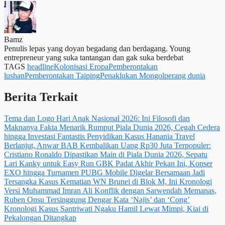
Bamz
Penulis lepas yang doyan begadang dan berdagang. Young
entrepreneur yang suka tantangan dan gak suka berdebat
TAGS
headline
Kolonisasi Eropa
Pemberontakan
lushan
Pemberontakan Taiping
Penaklukan Mongol
perang dunia
Berita Terkait
Tema dan Logo Hari Anak Nasional 2026: Ini Filosofi dan
Maknanya
Fakta Menarik Rumput Piala Dunia 2026, Cegah Cedera
hingga Investasi Fantastis
Penyidikan Kasus Hanania Travel
Berlanjut, Anwar BAB Kembalikan Uang Rp30 Juta
Terpopuler:
Cristiano Ronaldo Dipastikan Main di Piala Dunia 2026, Sepatu
Lari Kanky untuk Easy Run
GBK Padat Akhir Pekan Ini, Konser
EXO hingga Turnamen PUBG Mobile Digelar Bersamaan
Jadi
Tersangka Kasus Kematian WN Brunei di Blok M, Ini Kronologi
Versi Muhammad Imran Ali
Konflik dengan Sarwendah Memanas,
Ruben Onsu Tersinggung Dengar Kata ‘Najis’ dan ‘Cong’
Kronologi Kasus Santriwati Ngaku Hamil Lewat Mimpi, Kiai di
Pekalongan Ditangkap