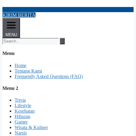
KIRIM BERITA
MENU
Menu
Home
Tentang Kami
Frequently Asked Questions (FAQ)
Menu 2
Trivia
Lifestyle
Kesehatan
Hiburan
Gamer
Wisata & Kuliner
Narsis