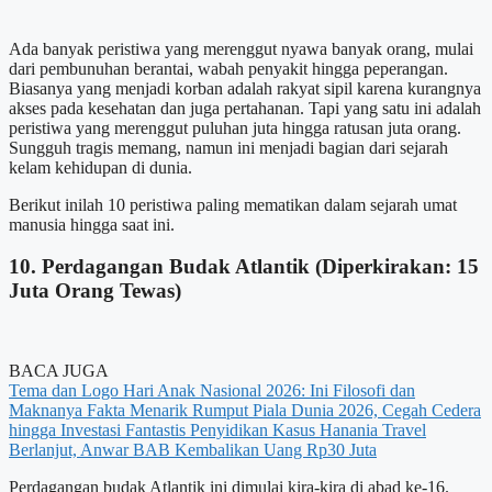
Ada banyak peristiwa yang merenggut nyawa banyak orang, mulai
dari pembunuhan berantai, wabah penyakit hingga peperangan.
Biasanya yang menjadi korban adalah rakyat sipil karena kurangnya
akses pada kesehatan dan juga pertahanan. Tapi yang satu ini adalah
peristiwa yang merenggut puluhan juta hingga ratusan juta orang.
Sungguh tragis memang, namun ini menjadi bagian dari sejarah
kelam kehidupan di dunia.
Berikut inilah 10 peristiwa paling mematikan dalam sejarah umat
manusia hingga saat ini.
10. Perdagangan Budak Atlantik (Diperkirakan: 15
Juta Orang Tewas)
BACA JUGA
Tema dan Logo Hari Anak Nasional 2026: Ini Filosofi dan
Maknanya
Fakta Menarik Rumput Piala Dunia 2026, Cegah Cedera
hingga Investasi Fantastis
Penyidikan Kasus Hanania Travel
Berlanjut, Anwar BAB Kembalikan Uang Rp30 Juta
Perdagangan budak Atlantik ini dimulai kira-kira di abad ke-16.