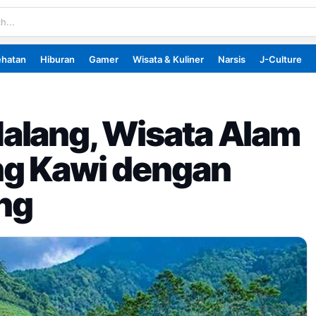
ehatan
Hiburan
Gamer
Wisata & Kuliner
Narsis
J-Culture
alang, Wisata Alam
ng Kawi dengan
ing