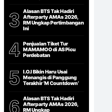
Alasan BTS Tak Hadiri
3
Afterparty AMAs 2026,
RM Ungkap Pertimbangan
Ini
4
Penjualan Tiket Tur
MAMAMOO di AS Picu
Perdebatan
5
I.O.I Bikin Haru Usai
Menangis di Panggung
Terakhir ‘M Countdown’
Alasan BTS Tak Hadiri
6
Afterparty AMAs 2026,
RM Ungkap