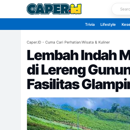
Skip
to
content
Trivia
Lifestyle
Kes
Caper.ID - Cuma Cari Perhatian
/
Wisata & Kuliner
Lembah Indah M
di Lereng Gunu
Fasilitas Glamp