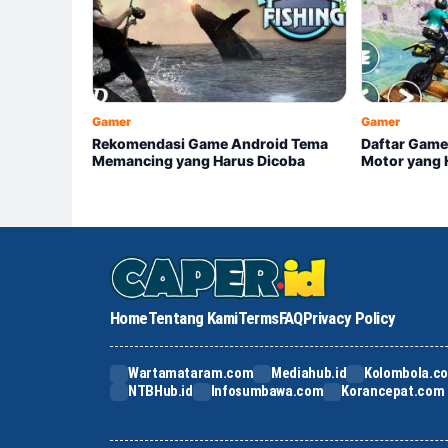
Gamer
Gamer
Rekomendasi Game Android Tema
Daftar Game
Memancing yang Harus Dicoba
Motor yang 
Home
Tentang Kami
Terms
FAQ
Privacy Policy
Wartamataram.com
Mediahub.id
Kolombola.c
NTBHub.id
Infosumbawa.com
Korancepat.com