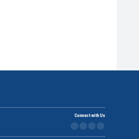
Connect with Us
FB
IG
X
TikTok