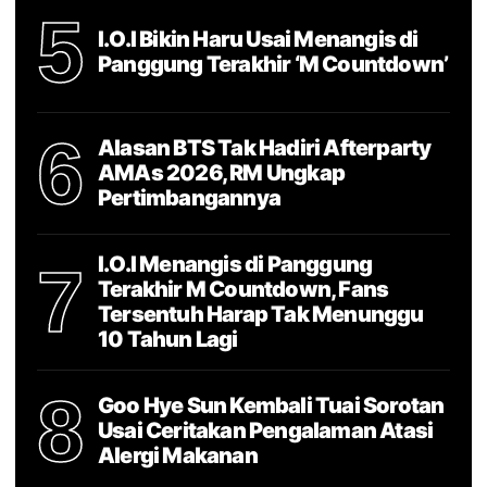
5
I.O.I Bikin Haru Usai Menangis di
Panggung Terakhir ‘M Countdown’
6
Alasan BTS Tak Hadiri Afterparty
AMAs 2026, RM Ungkap
Pertimbangannya
I.O.I Menangis di Panggung
7
Terakhir M Countdown, Fans
Tersentuh Harap Tak Menunggu
10 Tahun Lagi
8
Goo Hye Sun Kembali Tuai Sorotan
Usai Ceritakan Pengalaman Atasi
Alergi Makanan