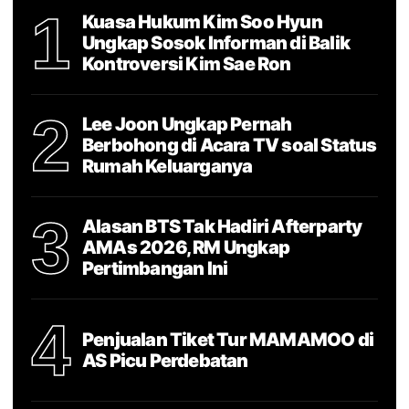
1
Kuasa Hukum Kim Soo Hyun
Ungkap Sosok Informan di Balik
Kontroversi Kim Sae Ron
2
Lee Joon Ungkap Pernah
Berbohong di Acara TV soal Status
Rumah Keluarganya
3
Alasan BTS Tak Hadiri Afterparty
AMAs 2026, RM Ungkap
Pertimbangan Ini
4
Penjualan Tiket Tur MAMAMOO di
AS Picu Perdebatan