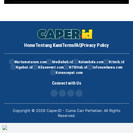
Home
Tentang Kami
Terms
FAQ
Privacy Policy
Wartamataram.com
Mediahub.id
Kolombola.com
Ritmik.id
Ngebut.id
Kilasevent.com
NTBHub.id
Infosumbawa.com
Korancepat.com
Connect with Us
FB
IG
X
TikTok
Copyright © 2026 Caper.ID - Cuma Cari Perhatian. All Rights
Reserved.