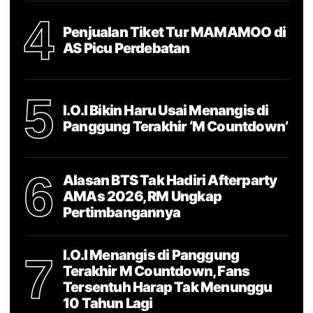
4
Penjualan Tiket Tur MAMAMOO di
AS Picu Perdebatan
5
I.O.I Bikin Haru Usai Menangis di
Panggung Terakhir ‘M Countdown’
6
Alasan BTS Tak Hadiri Afterparty
AMAs 2026, RM Ungkap
Pertimbangannya
I.O.I Menangis di Panggung
7
Terakhir M Countdown, Fans
Tersentuh Harap Tak Menunggu
10 Tahun Lagi