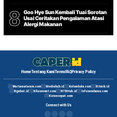
8
Goo Hye Sun Kembali Tuai Sorotan
Usai Ceritakan Pengalaman Atasi
Alergi Makanan
Home
Tentang Kami
Terms
FAQ
Privacy Policy
Wartamataram.com
Mediahub.id
Kolombola.com
Ritmik.id
Ngebut.id
Kilasevent.com
NTBHub.id
Infosumbawa.com
Korancepat.com
Connect with Us
FB
IG
X
TikTok