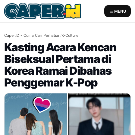
Skip
to
MENU
content
Caper.ID - Cuma Cari Perhatian
/
K-Culture
Kasting Acara Kencan
Biseksual Pertama di
Korea Ramai Dibahas
Penggemar K-Pop