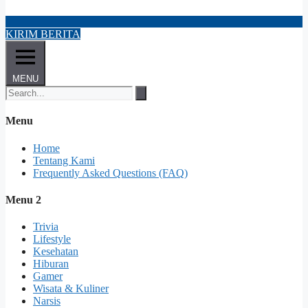
KIRIM BERITA
MENU
Menu
Home
Tentang Kami
Frequently Asked Questions (FAQ)
Menu 2
Trivia
Lifestyle
Kesehatan
Hiburan
Gamer
Wisata & Kuliner
Narsis