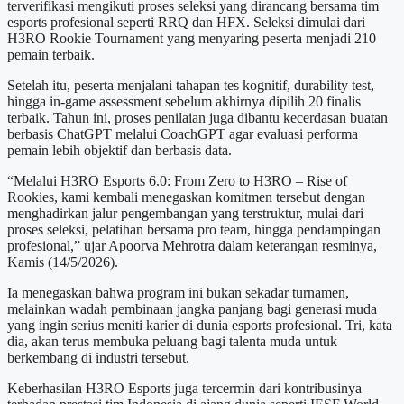
terverifikasi mengikuti proses seleksi yang dirancang bersama tim
esports profesional seperti RRQ dan HFX. Seleksi dimulai dari
H3RO Rookie Tournament yang menyaring peserta menjadi 210
pemain terbaik.
Setelah itu, peserta menjalani tahapan tes kognitif, durability test,
hingga in-game assessment sebelum akhirnya dipilih 20 finalis
terbaik. Tahun ini, proses penilaian juga dibantu kecerdasan buatan
berbasis ChatGPT melalui CoachGPT agar evaluasi performa
pemain lebih objektif dan berbasis data.
“Melalui H3RO Esports 6.0: From Zero to H3RO – Rise of
Rookies, kami kembali menegaskan komitmen tersebut dengan
menghadirkan jalur pengembangan yang terstruktur, mulai dari
proses seleksi, pelatihan bersama pro team, hingga pendampingan
profesional,” ujar Apoorva Mehrotra dalam keterangan resminya,
Kamis (14/5/2026).
Ia menegaskan bahwa program ini bukan sekadar turnamen,
melainkan wadah pembinaan jangka panjang bagi generasi muda
yang ingin serius meniti karier di dunia esports profesional. Tri, kata
dia, akan terus membuka peluang bagi talenta muda untuk
berkembang di industri tersebut.
Keberhasilan H3RO Esports juga tercermin dari kontribusinya