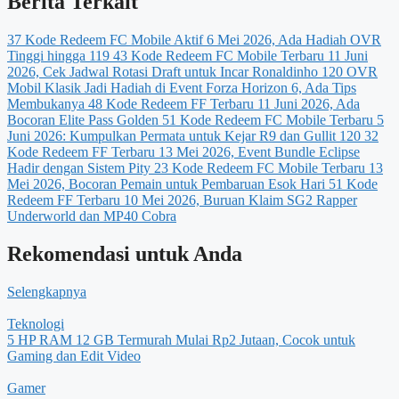
Berita Terkait
37 Kode Redeem FC Mobile Aktif 6 Mei 2026, Ada Hadiah OVR
Tinggi hingga 119
43 Kode Redeem FC Mobile Terbaru 11 Juni
2026, Cek Jadwal Rotasi Draft untuk Incar Ronaldinho 120 OVR
Mobil Klasik Jadi Hadiah di Event Forza Horizon 6, Ada Tips
Membukanya
48 Kode Redeem FF Terbaru 11 Juni 2026, Ada
Bocoran Elite Pass Golden
51 Kode Redeem FC Mobile Terbaru 5
Juni 2026: Kumpulkan Permata untuk Kejar R9 dan Gullit 120
32
Kode Redeem FF Terbaru 13 Mei 2026, Event Bundle Eclipse
Hadir dengan Sistem Pity
23 Kode Redeem FC Mobile Terbaru 13
Mei 2026, Bocoran Pemain untuk Pembaruan Esok Hari
51 Kode
Redeem FF Terbaru 10 Mei 2026, Buruan Klaim SG2 Rapper
Underworld dan MP40 Cobra
Rekomendasi untuk Anda
Selengkapnya
Teknologi
5 HP RAM 12 GB Termurah Mulai Rp2 Jutaan, Cocok untuk
Gaming dan Edit Video
Gamer