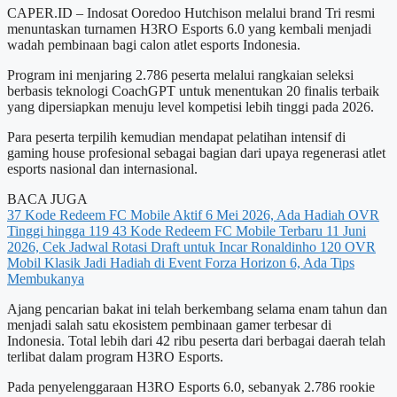
CAPER.ID – Indosat Ooredoo Hutchison melalui brand Tri resmi
menuntaskan turnamen H3RO Esports 6.0 yang kembali menjadi
wadah pembinaan bagi calon atlet esports Indonesia.
Program ini menjaring 2.786 peserta melalui rangkaian seleksi
berbasis teknologi CoachGPT untuk menentukan 20 finalis terbaik
yang dipersiapkan menuju level kompetisi lebih tinggi pada 2026.
Para peserta terpilih kemudian mendapat pelatihan intensif di
gaming house profesional sebagai bagian dari upaya regenerasi atlet
esports nasional dan internasional.
BACA JUGA
37 Kode Redeem FC Mobile Aktif 6 Mei 2026, Ada Hadiah OVR
Tinggi hingga 119
43 Kode Redeem FC Mobile Terbaru 11 Juni
2026, Cek Jadwal Rotasi Draft untuk Incar Ronaldinho 120 OVR
Mobil Klasik Jadi Hadiah di Event Forza Horizon 6, Ada Tips
Membukanya
Ajang pencarian bakat ini telah berkembang selama enam tahun dan
menjadi salah satu ekosistem pembinaan gamer terbesar di
Indonesia. Total lebih dari 42 ribu peserta dari berbagai daerah telah
terlibat dalam program H3RO Esports.
Pada penyelenggaraan H3RO Esports 6.0, sebanyak 2.786 rookie