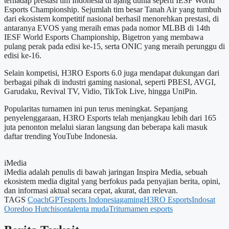
terhadap prestasi tim Indonesia di ajang dunia seperti IESF World
Esports Championship. Sejumlah tim besar Tanah Air yang tumbuh
dari ekosistem kompetitif nasional berhasil menorehkan prestasi, di
antaranya EVOS yang meraih emas pada nomor MLBB di 14th
IESF World Esports Championship, Bigetron yang membawa
pulang perak pada edisi ke-15, serta ONIC yang meraih perunggu di
edisi ke-16.
Selain kompetisi, H3RO Esports 6.0 juga mendapat dukungan dari
berbagai pihak di industri gaming nasional, seperti PBESI, AVGI,
Garudaku, Revival TV, Vidio, TikTok Live, hingga UniPin.
Popularitas turnamen ini pun terus meningkat. Sepanjang
penyelenggaraan, H3RO Esports telah menjangkau lebih dari 165
juta penonton melalui siaran langsung dan beberapa kali masuk
daftar trending YouTube Indonesia.
iMedia
iMedia adalah penulis di bawah jaringan Inspira Media, sebuah
ekosistem media digital yang berfokus pada penyajian berita, opini,
dan informasi aktual secara cepat, akurat, dan relevan.
TAGS
CoachGPT
esports Indonesia
gaming
H3RO Esports
Indosat
Ooredoo Hutchison
talenta muda
Tri
turnamen esports