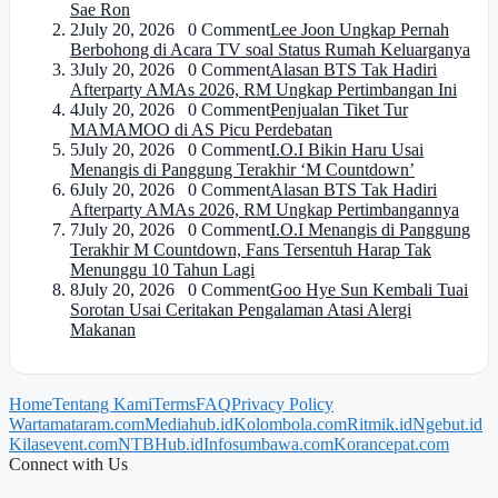
Sae Ron
2
July 20, 2026 0 Comment
Lee Joon Ungkap Pernah
Berbohong di Acara TV soal Status Rumah Keluarganya
3
July 20, 2026 0 Comment
Alasan BTS Tak Hadiri
Afterparty AMAs 2026, RM Ungkap Pertimbangan Ini
4
July 20, 2026 0 Comment
Penjualan Tiket Tur
MAMAMOO di AS Picu Perdebatan
5
July 20, 2026 0 Comment
I.O.I Bikin Haru Usai
Menangis di Panggung Terakhir ‘M Countdown’
6
July 20, 2026 0 Comment
Alasan BTS Tak Hadiri
Afterparty AMAs 2026, RM Ungkap Pertimbangannya
7
July 20, 2026 0 Comment
I.O.I Menangis di Panggung
Terakhir M Countdown, Fans Tersentuh Harap Tak
Menunggu 10 Tahun Lagi
8
July 20, 2026 0 Comment
Goo Hye Sun Kembali Tuai
Sorotan Usai Ceritakan Pengalaman Atasi Alergi
Makanan
Home
Tentang Kami
Terms
FAQ
Privacy Policy
Wartamataram.com
Mediahub.id
Kolombola.com
Ritmik.id
Ngebut.id
Kilasevent.com
NTBHub.id
Infosumbawa.com
Korancepat.com
Connect with Us
FB
IG
X
TikTok