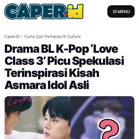
Skip
to
MENU
content
Caper.ID - Cuma Cari Perhatian
/
K-Culture
Drama BL K-Pop ‘Love
Class 3’ Picu Spekulasi
Terinspirasi Kisah
Asmara Idol Asli