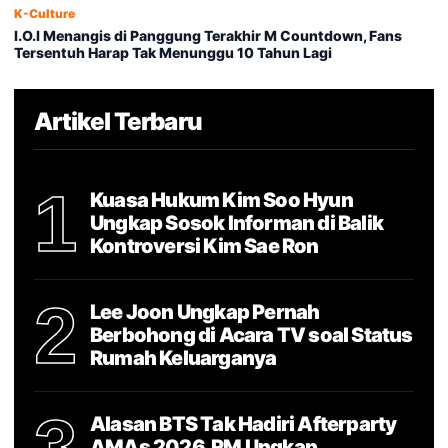
K-Culture
I.O.I Menangis di Panggung Terakhir M Countdown, Fans
Tersentuh Harap Tak Menunggu 10 Tahun Lagi
Artikel Terbaru
1
Kuasa Hukum Kim Soo Hyun
Ungkap Sosok Informan di Balik
Kontroversi Kim Sae Ron
2
Lee Joon Ungkap Pernah
Berbohong di Acara TV soal Status
Rumah Keluarganya
3
Alasan BTS Tak Hadiri Afterparty
AMAs 2026, RM Ungkap