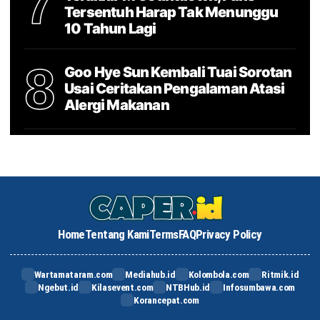
7
Tersentuh Harap Tak Menunggu
10 Tahun Lagi
8
Goo Hye Sun Kembali Tuai Sorotan
Usai Ceritakan Pengalaman Atasi
Alergi Makanan
Home
Tentang Kami
Terms
FAQ
Privacy Policy
Wartamataram.com
Mediahub.id
Kolombola.com
Ritmik.id
Ngebut.id
Kilasevent.com
NTBHub.id
Infosumbawa.com
Korancepat.com