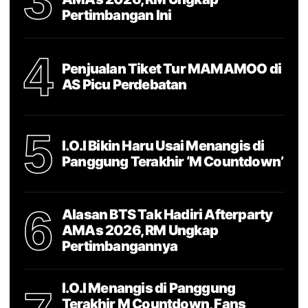
Pertimbangan Ini
4
Penjualan Tiket Tur MAMAMOO di
AS Picu Perdebatan
5
I.O.I Bikin Haru Usai Menangis di
Panggung Terakhir ‘M Countdown’
6
Alasan BTS Tak Hadiri Afterparty
AMAs 2026, RM Ungkap
Pertimbangannya
I.O.I Menangis di Panggung
Terakhir M Countdown, Fans