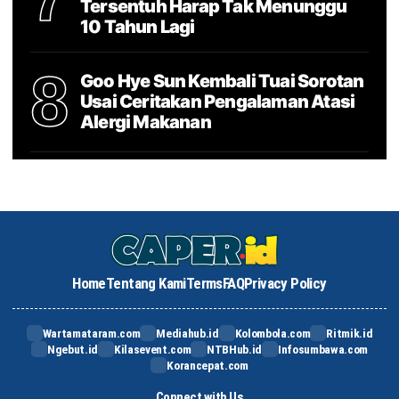
Tersentuh Harap Tak Menunggu
10 Tahun Lagi
8
Goo Hye Sun Kembali Tuai Sorotan
Usai Ceritakan Pengalaman Atasi
Alergi Makanan
Home
Tentang Kami
Terms
FAQ
Privacy Policy
Wartamataram.com
Mediahub.id
Kolombola.com
Ritmik.id
Ngebut.id
Kilasevent.com
NTBHub.id
Infosumbawa.com
Korancepat.com
Connect with Us