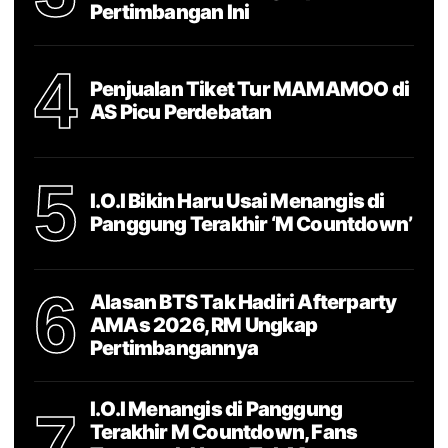
Pertimbangan Ini
4
Penjualan Tiket Tur MAMAMOO di
AS Picu Perdebatan
5
I.O.I Bikin Haru Usai Menangis di
Panggung Terakhir ‘M Countdown’
6
Alasan BTS Tak Hadiri Afterparty
AMAs 2026, RM Ungkap
Pertimbangannya
I.O.I Menangis di Panggung
7
Terakhir M Countdown, Fans