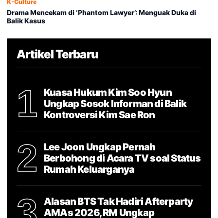
K-Culture
Drama Mencekam di ‘Phantom Lawyer’: Menguak Duka di
Balik Kasus
Artikel Terbaru
1
Kuasa Hukum Kim Soo Hyun
Ungkap Sosok Informan di Balik
Kontroversi Kim Sae Ron
2
Lee Joon Ungkap Pernah
Berbohong di Acara TV soal Status
Rumah Keluarganya
3
Alasan BTS Tak Hadiri Afterparty
AMAs 2026, RM Ungkap