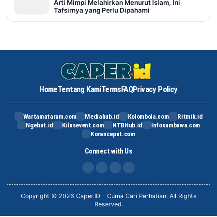
Arti Mimpi Melahirkan Menurut Islam, Ini
Tafsirnya yang Perlu Dipahami
Home
Tentang Kami
Terms
FAQ
Privacy Policy
Wartamataram.com
Mediahub.id
Kolombola.com
Ritmik.id
Ngebut.id
Kilasevent.com
NTBHub.id
Infosumbawa.com
Korancepat.com
Connect with Us
FB
IG
X
TikTok
Copyright © 2026 Caper.ID - Cuma Cari Perhatian. All Rights
Reserved.