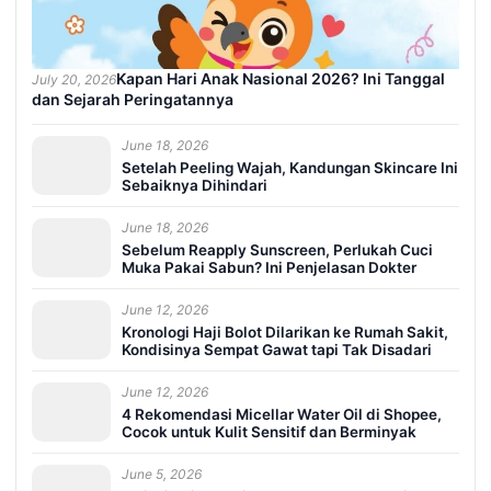
Kapan Hari Anak Nasional 2026? Ini Tanggal
July 20, 2026
dan Sejarah Peringatannya
June 18, 2026
Setelah Peeling Wajah, Kandungan Skincare Ini
Sebaiknya Dihindari
June 18, 2026
Sebelum Reapply Sunscreen, Perlukah Cuci
Muka Pakai Sabun? Ini Penjelasan Dokter
June 12, 2026
Kronologi Haji Bolot Dilarikan ke Rumah Sakit,
Kondisinya Sempat Gawat tapi Tak Disadari
June 12, 2026
4 Rekomendasi Micellar Water Oil di Shopee,
Cocok untuk Kulit Sensitif dan Berminyak
June 5, 2026