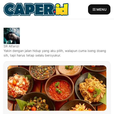
Skip
to
MENU
content
SR Alfarizi
Yakin dengan jalan hidup yang aku pilih, walapun cuma iseng doang
sih, tapi harus tetap selalu bersyukur.