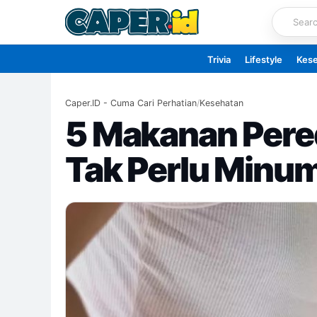
Skip
to
content
Trivia
Lifestyle
Kes
Caper.ID - Cuma Cari Perhatian
/
Kesehatan
5 Makanan Per
Tak Perlu Minu