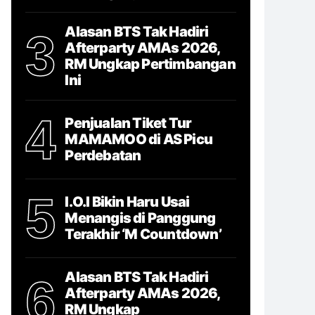
Alasan BTS Tak Hadiri
3
Afterparty AMAs 2026,
RM Ungkap Pertimbangan
Ini
4
Penjualan Tiket Tur
MAMAMOO di AS Picu
Perdebatan
5
I.O.I Bikin Haru Usai
Menangis di Panggung
Terakhir ‘M Countdown’
Alasan BTS Tak Hadiri
6
Afterparty AMAs 2026,
RM Ungkap