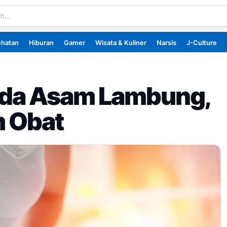
ehatan
Hiburan
Gamer
Wisata & Kuliner
Narsis
J-Culture
eda Asam Lambung,
m Obat