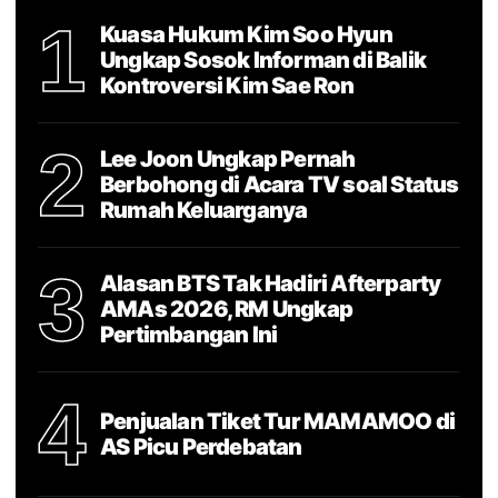
1
Kuasa Hukum Kim Soo Hyun
Ungkap Sosok Informan di Balik
Kontroversi Kim Sae Ron
2
Lee Joon Ungkap Pernah
Berbohong di Acara TV soal Status
Rumah Keluarganya
3
Alasan BTS Tak Hadiri Afterparty
AMAs 2026, RM Ungkap
Pertimbangan Ini
4
Penjualan Tiket Tur MAMAMOO di
AS Picu Perdebatan