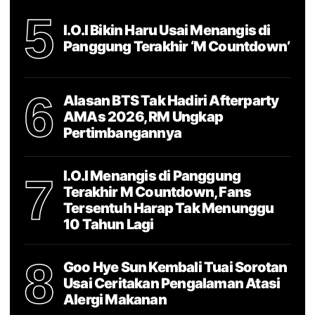
5
I.O.I Bikin Haru Usai Menangis di
Panggung Terakhir ‘M Countdown’
6
Alasan BTS Tak Hadiri Afterparty
AMAs 2026, RM Ungkap
Pertimbangannya
I.O.I Menangis di Panggung
7
Terakhir M Countdown, Fans
Tersentuh Harap Tak Menunggu
10 Tahun Lagi
8
Goo Hye Sun Kembali Tuai Sorotan
Usai Ceritakan Pengalaman Atasi
Alergi Makanan