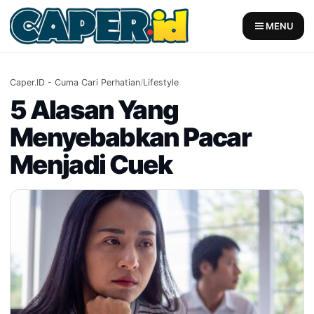
Skip
to
MENU
content
Caper.ID - Cuma Cari Perhatian
/
Lifestyle
5 Alasan Yang
Menyebabkan Pacar
Menjadi Cuek