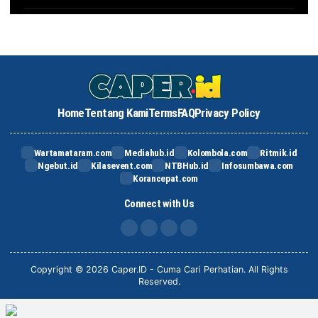
Home
Tentang Kami
Terms
FAQ
Privacy Policy
Wartamataram.com
Mediahub.id
Kolombola.com
Ritmik.id
Ngebut.id
Kilasevent.com
NTBHub.id
Infosumbawa.com
Korancepat.com
Connect with Us
FB
IG
X
TikTok
Copyright © 2026 Caper.ID - Cuma Cari Perhatian. All Rights
Reserved.