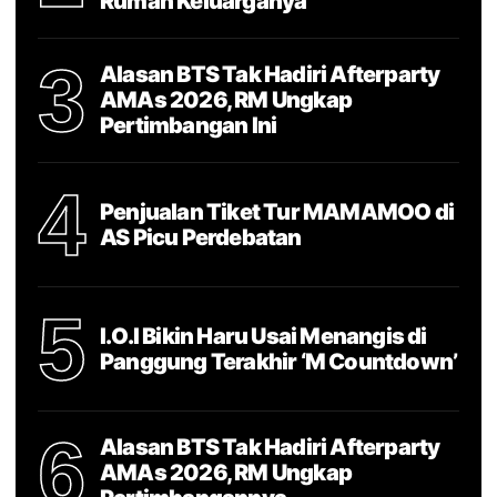
Rumah Keluarganya
3
Alasan BTS Tak Hadiri Afterparty
AMAs 2026, RM Ungkap
Pertimbangan Ini
4
Penjualan Tiket Tur MAMAMOO di
AS Picu Perdebatan
5
I.O.I Bikin Haru Usai Menangis di
Panggung Terakhir ‘M Countdown’
6
Alasan BTS Tak Hadiri Afterparty
AMAs 2026, RM Ungkap