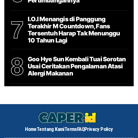
Pertimbangannya
I.O.I Menangis di Panggung
7
Terakhir M Countdown, Fans
Tersentuh Harap Tak Menunggu
10 Tahun Lagi
8
Goo Hye Sun Kembali Tuai Sorotan
Usai Ceritakan Pengalaman Atasi
Alergi Makanan
Home
Tentang Kami
Terms
FAQ
Privacy Policy