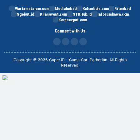
Wartamataram.com
Mediahub.id
Kolombola.com
Ritmik.id
Ngebut.id
Kilasevent.com
NTBHub.id
Infosumbawa.com
Korancepat.com
Connect with Us
FB
IG
X
TikTok
Copyright © 2026 Caper.ID - Cuma Cari Perhatian. All Rights
Reserved.