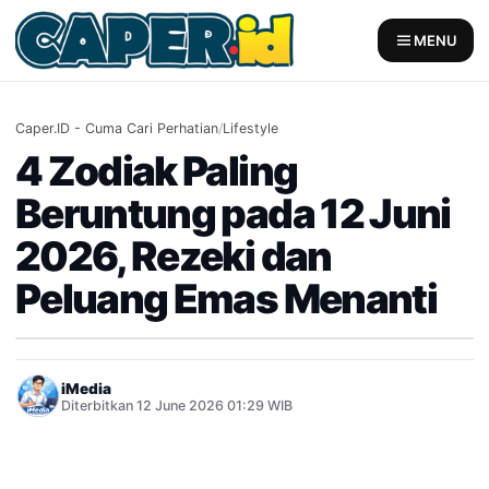
Skip
to
MENU
content
Caper.ID - Cuma Cari Perhatian
/
Lifestyle
4 Zodiak Paling
Beruntung pada 12 Juni
2026, Rezeki dan
Peluang Emas Menanti
iMedia
Diterbitkan 12 June 2026 01:29 WIB