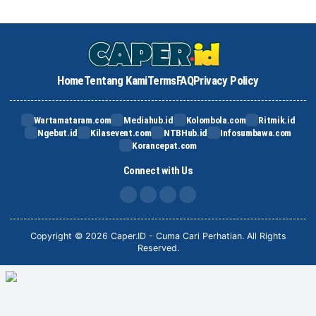
Home
Tentang Kami
Terms
FAQ
Privacy Policy
Wartamataram.com
Mediahub.id
Kolombola.com
Ritmik.id
Ngebut.id
Kilasevent.com
NTBHub.id
Infosumbawa.com
Korancepat.com
Connect with Us
FB
IG
X
TikTok
Copyright © 2026 Caper.ID - Cuma Cari Perhatian. All Rights
Reserved.