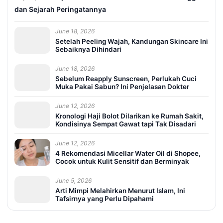
dan Sejarah Peringatannya
June 18, 2026
Setelah Peeling Wajah, Kandungan Skincare Ini
Sebaiknya Dihindari
June 18, 2026
Sebelum Reapply Sunscreen, Perlukah Cuci
Muka Pakai Sabun? Ini Penjelasan Dokter
June 12, 2026
Kronologi Haji Bolot Dilarikan ke Rumah Sakit,
Kondisinya Sempat Gawat tapi Tak Disadari
June 12, 2026
4 Rekomendasi Micellar Water Oil di Shopee,
Cocok untuk Kulit Sensitif dan Berminyak
June 5, 2026
Arti Mimpi Melahirkan Menurut Islam, Ini
Tafsirnya yang Perlu Dipahami