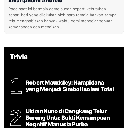
Smartphone Android
Pada saat ini bermain game sudah seperti kebutuhan
sehari-hari yang dilakukan oleh para remaja,bahkan sampai
rela menghabiskan banyak waktu demi mengejar sebuah
kemenangan dan menaikan…
Trivia
1
Robert Maudsley: Narapidana
yang Menjadi Simbol Isolasi Total
2
Ukiran Kuno di Cangkang Telur
Burung Unta: Bukti Kemampuan
Kognitif Manusia Purba