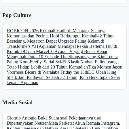
Pop Culture
HOBICON 2026 Kembali Hadir di Mataram, Saatnya
Komunitas dan Pecinta Hobi Berkumpul Kembali
42 Tahun
Berselang, Megatron Dapat Upgrade Paling Kelam di
Transformers #31
Aquaman Mendapat Pekan Bertema Hiu di
Komik DC dan Marvel
10 Acara TV yang Benar-Benar
Mengubah Dunia
10 Episode The Simpsons yang Kini Terasa
Paling Kuno
Firefly, Serial Sci-Fi Klasik Nathan Fillion yang
Tetap Hidup Lebih dari 20 Tahun Kemudian
Tiga Momen Jason
Voorhees Bicara di Waralaba Friday the 13th
DC Ubah King
Shark Jadi Pahlawan Setelah 32 Tahun, Kini Bersumpah Setia
kepada Aquaman
Media Sosial
Giorgio Antonio Buka Suara soal Pekerjaannya usai
Dipertanyakan Netizen
Meta Perketat Akun Remaja Instagram,
Konten Dewasa dan Bahasa Kasar Dibatasi
35 Link Twibbon