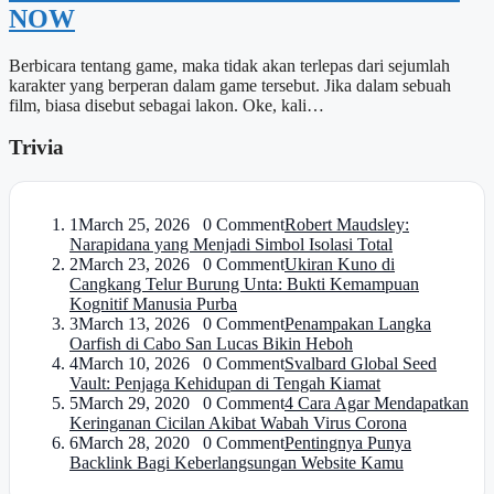
NOW
Berbicara tentang game, maka tidak akan terlepas dari sejumlah
karakter yang berperan dalam game tersebut. Jika dalam sebuah
film, biasa disebut sebagai lakon. Oke, kali…
Trivia
1
March 25, 2026 0 Comment
Robert Maudsley:
Narapidana yang Menjadi Simbol Isolasi Total
2
March 23, 2026 0 Comment
Ukiran Kuno di
Cangkang Telur Burung Unta: Bukti Kemampuan
Kognitif Manusia Purba
3
March 13, 2026 0 Comment
Penampakan Langka
Oarfish di Cabo San Lucas Bikin Heboh
4
March 10, 2026 0 Comment
Svalbard Global Seed
Vault: Penjaga Kehidupan di Tengah Kiamat
5
March 29, 2020 0 Comment
4 Cara Agar Mendapatkan
Keringanan Cicilan Akibat Wabah Virus Corona
6
March 28, 2020 0 Comment
Pentingnya Punya
Backlink Bagi Keberlangsungan Website Kamu