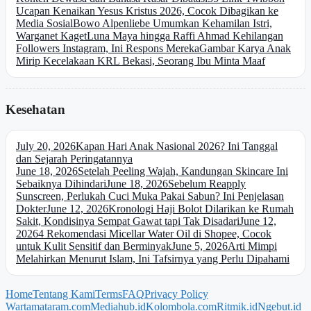
Ucapan Kenaikan Yesus Kristus 2026, Cocok Dibagikan ke
Media Sosial
Bowo Alpenliebe Umumkan Kehamilan Istri,
Warganet Kaget
Luna Maya hingga Raffi Ahmad Kehilangan
Followers Instagram, Ini Respons Mereka
Gambar Karya Anak
Mirip Kecelakaan KRL Bekasi, Seorang Ibu Minta Maaf
Kesehatan
July 20, 2026
Kapan Hari Anak Nasional 2026? Ini Tanggal
dan Sejarah Peringatannya
June 18, 2026
Setelah Peeling Wajah, Kandungan Skincare Ini
Sebaiknya Dihindari
June 18, 2026
Sebelum Reapply
Sunscreen, Perlukah Cuci Muka Pakai Sabun? Ini Penjelasan
Dokter
June 12, 2026
Kronologi Haji Bolot Dilarikan ke Rumah
Sakit, Kondisinya Sempat Gawat tapi Tak Disadari
June 12,
2026
4 Rekomendasi Micellar Water Oil di Shopee, Cocok
untuk Kulit Sensitif dan Berminyak
June 5, 2026
Arti Mimpi
Melahirkan Menurut Islam, Ini Tafsirnya yang Perlu Dipahami
Home
Tentang Kami
Terms
FAQ
Privacy Policy
Wartamataram.com
Mediahub.id
Kolombola.com
Ritmik.id
Ngebut.id