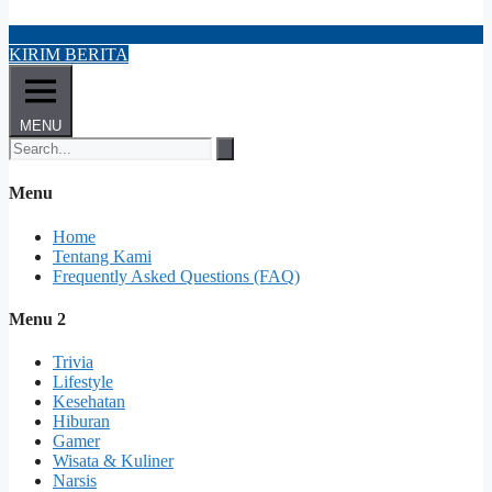
KIRIM BERITA
MENU
Menu
Home
Tentang Kami
Frequently Asked Questions (FAQ)
Menu 2
Trivia
Lifestyle
Kesehatan
Hiburan
Gamer
Wisata & Kuliner
Narsis