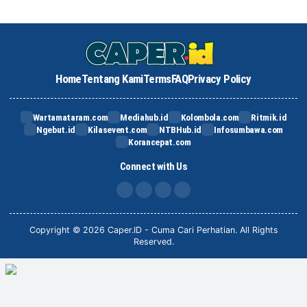
Home
Tentang Kami
Terms
FAQ
Privacy Policy
Wartamataram.com
Mediahub.id
Kolombola.com
Ritmik.id
Ngebut.id
Kilasevent.com
NTBHub.id
Infosumbawa.com
Korancepat.com
Connect with Us
FB
IG
X
TikTok
Copyright © 2026 Caper.ID - Cuma Cari Perhatian. All Rights
Reserved.