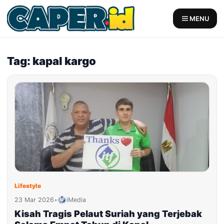
Skip
to
MENU
content
Tag: kapal kargo
Lifestyle
23 Mar 2026
•
iMedia
Kisah Tragis Pelaut Suriah yang Terjebak