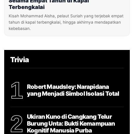
Selama Empat Tahun di Kapal
Terbengkalai
Kisah Mohammad Aisha, pelaut Suriah yang terjebak empat
tahun di kapal terbengkalai, hingga akhirnya mendapatkan
kebebasan.
Trivia
1
Robert Maudsley: Narapidana
yang Menjadi Simbol Isolasi Total
2
Ukiran Kuno di Cangkang Telur
Burung Unta: Bukti Kemampuan
Kognitif Manusia Purba