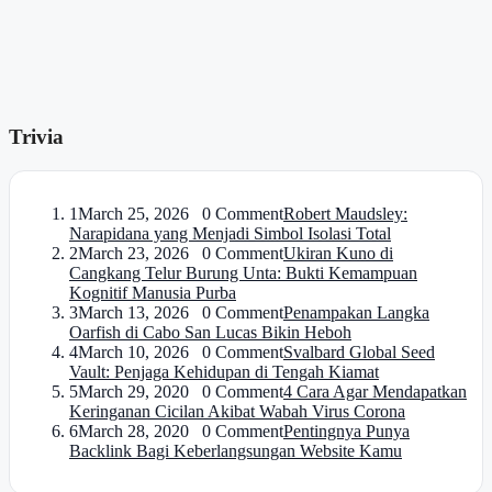
Trivia
1
March 25, 2026 0 Comment
Robert Maudsley:
Narapidana yang Menjadi Simbol Isolasi Total
2
March 23, 2026 0 Comment
Ukiran Kuno di
Cangkang Telur Burung Unta: Bukti Kemampuan
Kognitif Manusia Purba
3
March 13, 2026 0 Comment
Penampakan Langka
Oarfish di Cabo San Lucas Bikin Heboh
4
March 10, 2026 0 Comment
Svalbard Global Seed
Vault: Penjaga Kehidupan di Tengah Kiamat
5
March 29, 2020 0 Comment
4 Cara Agar Mendapatkan
Keringanan Cicilan Akibat Wabah Virus Corona
6
March 28, 2020 0 Comment
Pentingnya Punya
Backlink Bagi Keberlangsungan Website Kamu