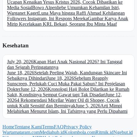
Ucapan Kenaikan Yesus Kristus 2026, Cocok Dibagikan ke
Media Sosial
Bowo Alpenliebe Umumkan Kehamilan Istri,
Warganet Kaget
Luna Maya hingga Raffi Ahmad Kehilangan
Followers Instagram, Ini Respons Mereka
Gambar Karya Anak
Mirip Kecelakaan KRL Bekasi, Seorang Ibu Minta Maaf
Kesehatan
July 20, 2026
Kapan Hari Anak Nasional 2026? Ini Tanggal
dan Sejarah Peringatannya
June 18, 2026
Setelah Peeling Wajah, Kandungan Skincare Ini
Sebaiknya Dihindari
June 18, 2026
Sebelum Reapply
Sunscreen, Perlukah Cuci Muka Pakai Sabun? Ini Penjelasan
Dokter
June 12, 2026
Kronologi Haji Bolot Dilarikan ke Rumah
Sakit, Kondisinya Sempat Gawat tapi Tak Disadari
June 12,
2026
4 Rekomendasi Micellar Water Oil di Shopee, Cocok
untuk Kulit Sensitif dan Berminyak
June 5, 2026
Arti Mimpi
Melahirkan Menurut Islam, Ini Tafsirnya yang Perlu Dipahami
Home
Tentang Kami
Terms
FAQ
Privacy Policy
Wartamataram.com
Mediahub.id
Kolombola.com
Ritmik.id
Ngebut.id