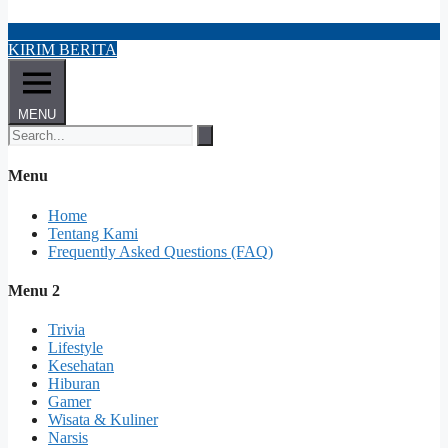
KIRIM BERITA
MENU
Menu
Home
Tentang Kami
Frequently Asked Questions (FAQ)
Menu 2
Trivia
Lifestyle
Kesehatan
Hiburan
Gamer
Wisata & Kuliner
Narsis