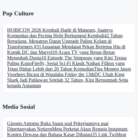
Pop Culture
HOBICON 2026 Kembali Hadir di Mataram, Saatnya
Komunitas dan Pecinta Hobi Berkumpul Kembali
42 Tahun
Berselang, Megatron Dapat Upgrade Paling Kelam di
Transformers #31
Aquaman Mendapat Pekan Bertema Hiu di
Komik DC dan Marvel
10 Acara TV yang Benar-Benar
Mengubah Dunia
10 Episode The Simpsons yang Kini Terasa
Paling Kuno
Firefly, Serial Sci-Fi Klasik Nathan Fillion yang
Tetap Hidup Lebih dari 20 Tahun Kemudian
Tiga Momen Jason
Voorhees Bicara di Waralaba Friday the 13th
DC Ubah King
Shark Jadi Pahlawan Setelah 32 Tahun, Kini Bersumpah Setia
kepada Aquaman
Media Sosial
Giorgio Antonio Buka Suara soal Pekerjaannya usai
Dipertanyakan Netizen
Meta Perketat Akun Remaja Instagram,
Konten Dewasa dan Bahasa Kasar Dibatasi
35 Link Twibbon