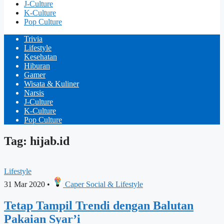
J-Culture
K-Culture
Pop Culture
Trivia
Lifestyle
Kesehatan
Hiburan
Gamer
Wisata & Kuliner
Narsis
J-Culture
K-Culture
Pop Culture
Tag: hijab.id
Lifestyle
31 Mar 2020
•
Caper Social & Lifestyle
Tetap Tampil Trendi dengan Balutan
Pakaian Syar’i