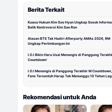
Berita Terkait
Kuasa Hukum Kim Soo Hyun Ungkap Sosok Informa
Balik Kontroversi Kim Sae Ron
Alasan BTS Tak Hadiri Afterparty AMAs 2026, RM
Ungkap Pertimbangan Ini
I.O.I Bikin Haru Usai Menangis di Panggung Terakhi
Countdown’
I.O.I Menangis di Panggung Terakhir M Countdown,
Fans Tersentuh Harap Tak Menunggu 10 Tahun Lag
Rekomendasi untuk Anda