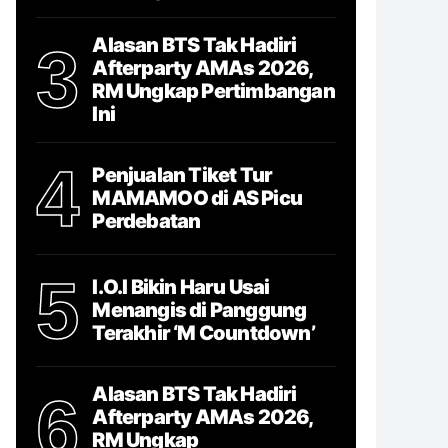
Alasan BTS Tak Hadiri
3
Afterparty AMAs 2026,
RM Ungkap Pertimbangan
Ini
4
Penjualan Tiket Tur
MAMAMOO di AS Picu
Perdebatan
5
I.O.I Bikin Haru Usai
Menangis di Panggung
Terakhir ‘M Countdown’
Alasan BTS Tak Hadiri
6
Afterparty AMAs 2026,
RM Ungkap