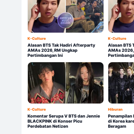
K-Culture
K-Culture
Alasan BTS Tak Hadiri Afterparty
Alasan BTS T
AMAs 2026, RM Ungkap
AMAs 2026,
Pertimbangan Ini
Pertimbang
K-Culture
Hiburan
Komentar Serupa V BTS dan Jennie
Penampilan 
BLACKPINK di Konser Picu
di Korea ka
Perdebatan Netizen
Beragam