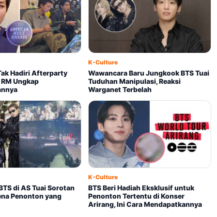
K-Culture
ak Hadiri Afterparty
Wawancara Baru Jungkook BTS Tuai
 RM Ungkap
Tuduhan Manipulasi, Reaksi
annya
Warganet Terbelah
K-Culture
BTS di AS Tuai Sorotan
BTS Beri Hadiah Eksklusif untuk
rena Penonton yang
Penonton Tertentu di Konser
Arirang, Ini Cara Mendapatkannya