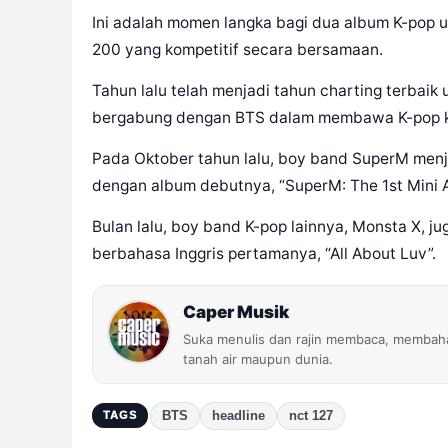
Ini adalah momen langka bagi dua album K-pop un
200 yang kompetitif secara bersamaan.
Tahun lalu telah menjadi tahun charting terbaik
bergabung dengan BTS dalam membawa K-pop ke 
Pada Oktober tahun lalu, boy band SuperM menj
dengan album debutnya, “SuperM: The 1st Mini 
Bulan lalu, boy band K-pop lainnya, Monsta X, j
berbahasa Inggris pertamanya, “All About Luv”.
Caper Musik
Suka menulis dan rajin membaca, membaha
tanah air maupun dunia.
BTS
headline
nct 127
TAGS