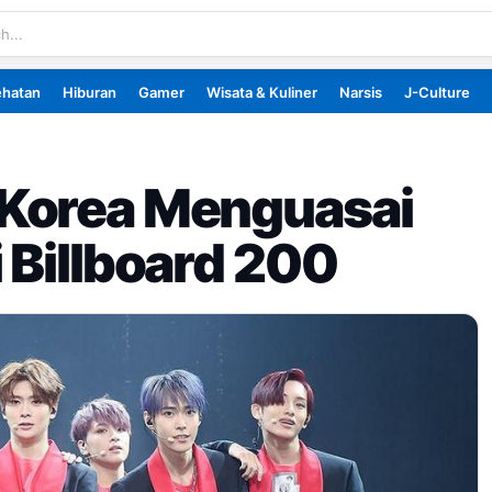
ehatan
Hiburan
Gamer
Wisata & Kuliner
Narsis
J-Culture
Korea Menguasai
 Billboard 200