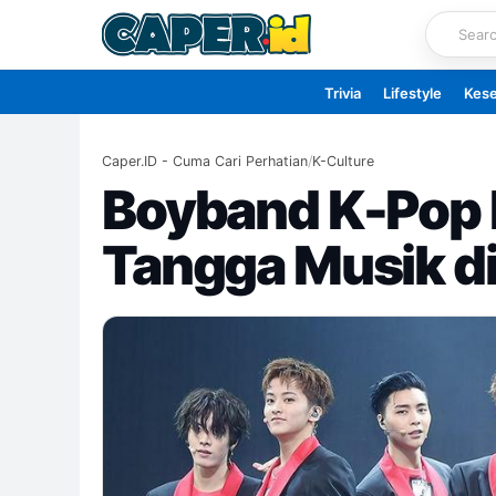
Skip
to
content
Trivia
Lifestyle
Kes
Caper.ID - Cuma Cari Perhatian
/
K-Culture
Boyband K-Pop 
Tangga Musik di