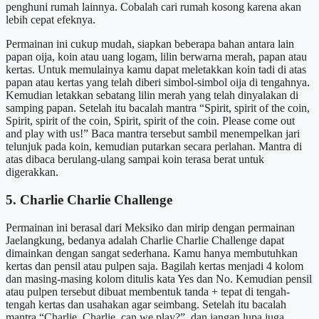
penghuni rumah lainnya. Cobalah cari rumah kosong karena akan
lebih cepat efeknya.
Permainan ini cukup mudah, siapkan beberapa bahan antara lain
papan oija, koin atau uang logam, lilin berwarna merah, papan atau
kertas. Untuk memulainya kamu dapat meletakkan koin tadi di atas
papan atau kertas yang telah diberi simbol-simbol oija di tengahnya.
Kemudian letakkan sebatang lilin merah yang telah dinyalakan di
samping papan. Setelah itu bacalah mantra “Spirit, spirit of the coin,
Spirit, spirit of the coin, Spirit, spirit of the coin. Please come out
and play with us!” Baca mantra tersebut sambil menempelkan jari
telunjuk pada koin, kemudian putarkan secara perlahan. Mantra di
atas dibaca berulang-ulang sampai koin terasa berat untuk
digerakkan.
5. Charlie Charlie Challenge
Permainan ini berasal dari Meksiko dan mirip dengan permainan
Jaelangkung, bedanya adalah Charlie Charlie Challenge dapat
dimainkan dengan sangat sederhana. Kamu hanya membutuhkan
kertas dan pensil atau pulpen saja. Bagilah kertas menjadi 4 kolom
dan masing-masing kolom ditulis kata Yes dan No. Kemudian pensil
atau pulpen tersebut dibuat membentuk tanda + tepat di tengah-
tengah kertas dan usahakan agar seimbang. Setelah itu bacalah
mantra “Charlie, Charlie, can we play?”, dan jangan lupa juga