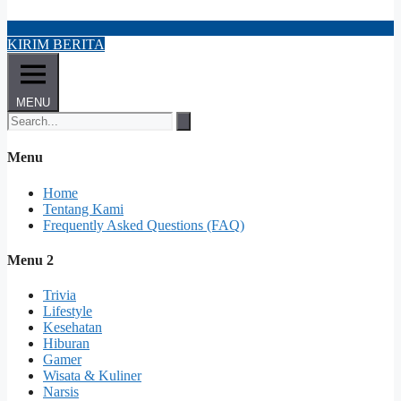
KIRIM BERITA
MENU
Menu
Home
Tentang Kami
Frequently Asked Questions (FAQ)
Menu 2
Trivia
Lifestyle
Kesehatan
Hiburan
Gamer
Wisata & Kuliner
Narsis