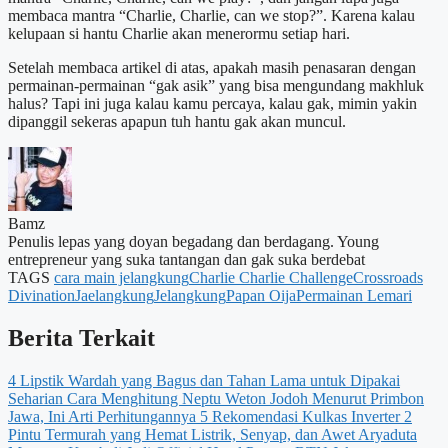
membaca mantra “Charlie, Charlie, can we stop?”. Karena kalau
kelupaan si hantu Charlie akan menerormu setiap hari.
Setelah membaca artikel di atas, apakah masih penasaran dengan
permainan-permainan “gak asik” yang bisa mengundang makhluk
halus? Tapi ini juga kalau kamu percaya, kalau gak, mimin yakin
dipanggil sekeras apapun tuh hantu gak akan muncul.
Bamz
Penulis lepas yang doyan begadang dan berdagang. Young
entrepreneur yang suka tantangan dan gak suka berdebat
TAGS
cara main jelangkung
Charlie Charlie Challenge
Crossroads
Divination
Jaelangkung
Jelangkung
Papan Oija
Permainan Lemari
Berita Terkait
4 Lipstik Wardah yang Bagus dan Tahan Lama untuk Dipakai
Seharian
Cara Menghitung Neptu Weton Jodoh Menurut Primbon
Jawa, Ini Arti Perhitungannya
5 Rekomendasi Kulkas Inverter 2
Pintu Termurah yang Hemat Listrik, Senyap, dan Awet
Aryaduta