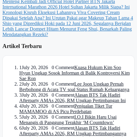
Menteng Kembali Jadi Official Hotel Partner BTN Jakarta
International Marathon 2026
Hotel Sultan Jakarta Milik Siapa? Ini
Kronologi Kisruh Eksekusi Lahannya
Viva Covering Cream
Dipakai Setelah Apa? Ini Urutan Pakai agar Makeup Tahan Lama
4
Shio yang Diprediksi Hoki pada 12 Juni 2026, Segalanya Berjalan
Lebih Lancar
Dompet Hitam Menurut Feng Shui, Benarkah Paling
Mendatangkan Rezeki?
Artikel Terbaru
1
July 20, 2026 0 Comment
Kuasa Hukum Kim Soo
Hyun Ungkap Sosok Informan di Balik Kontroversi Kim
Sae Ron
2
July 20, 2026 0 Comment
Lee Joon Ungkap Pernah
Berbohong di Acara TV soal Status Rumah Keluarganya
3
July 20, 2026 0 Comment
Alasan BTS Tak Hadiri
Afterparty AMAs 2026, RM Ungkap Pertimbangan Ini
4
July 20, 2026 0 Comment
Penjualan Tiket Tur
MAMAMOO di AS Picu Perdebatan
5
July 20, 2026 0 Comment
I.O.I Bikin Haru Usai
Menangis di Panggung Terakhir ‘M Countdown’
6
July 20, 2026 0 Comment
Alasan BTS Tak Hadiri
Afterparty AMAs 2026, RM Ungkap Pertimbangannya