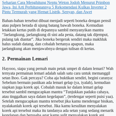
Seharian
Cara Menghitung Neptu Weton Jodoh Menurut Primbon
Jawa, Ini Arti Perhitungannya
5 Rekomendasi Kulkas Inverter 2
Pintu Termurah yang Hemat Listrik, Senyap, dan Awet
Bahan-bahan tersebut dibuat menjadi seperti boneka dengan pensil
atau pulpen berada di ujung batang bawah boneka. Kemudian
letakkan kertas putih di depannya sambil menyanyikan mantra
“Jaelangkung, jaelangkung di sini ada pesta, datang tak dijemput,
pulang tak diantar”. Jika boneka bergerak sendiri maka makhluk
halus sudah datang, dan cobalah bertanya apapun, maka
jaelangkung akan menjawabnya dengan tulisan di kertas.
2. Permainan Lemari
Hayooo, siapa yang pernah main petak umpet di dalam lemari? Wah
ternyata permainan lemari adalah salah satu cara untuk memanggil
setan lhoo. Gak percaya? Coba aja buktikan sendiri, begini caranya:
Sebelum bermain pastikan ada lemari gelap (ya, iyalah), kemudian
siapkan juga korek api. Cobalah masuk ke dalam lemari gelap
tersebut sambil mengucapkan mantra “Tunjukkan padaku cahaya,
atau tinggalkan saya dalam kegelapan”, (terdengar seperti puisi yaa).
Setelah mengucapkan mantra tersebut jika kamu mendengar bisikan,
nyalakanlah korek api tersebut. Jika kamu kesulitan menyalakan
korek api tersebut maka itu tandanya ada setan yang sedang menarik
kegelapan dan berusaha agar kamu sulit menyalakan korek api.