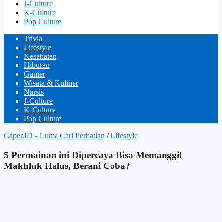
J-Culture
K-Culture
Pop Culture
Trivia
Lifestyle
Kesehatan
Hiburan
Gamer
Wisata & Kuliner
Narsis
J-Culture
K-Culture
Pop Culture
Caper.ID - Cuma Cari Perhatian
/
Lifestyle
5 Permainan ini Dipercaya Bisa Memanggil
Makhluk Halus, Berani Coba?