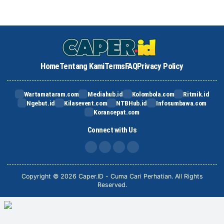
Home
Tentang Kami
Terms
FAQ
Privacy Policy
Wartamataram.com
Mediahub.id
Kolombola.com
Ritmik.id
Ngebut.id
Kilasevent.com
NTBHub.id
Infosumbawa.com
Korancepat.com
Connect with Us
FB
IG
X
TikTok
Copyright © 2026 Caper.ID - Cuma Cari Perhatian. All Rights
Reserved.